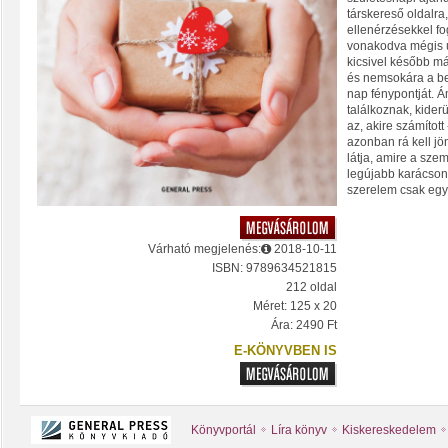
társkereső oldalra,
ellenérzésekkel fo
vonakodva mégis ú
kicsivel később má
és nemsokára a be
nap fénypontját. 
találkoznak, kiderü
az, akire számított
azonban rá kell jö
látja, amire a sz
legújabb karácson
szerelem csak egy 
Várható megjelenés:
2018-10-11
ISBN: 9789634521815
212 oldal
Méret: 125 x 20
Ára: 2490 Ft
E-KÖNYVBEN IS
Könyvportál
Líra könyv
Kiskereskedelem