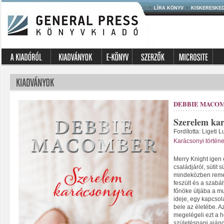
LÍRA KÖNYV
KISKERESKE
DEBBIE MACO
Szerelem ka
Fordította: Ligeti L
Karácsonyi történe
Merry Knight igen 
családjáról, sütit 
mindeközben remél
feszült és a szab
főnöke útjába a m
ideje, egy kapcso
bele az életébe. 
megelégeli ezt a he
születésnapi ajánd