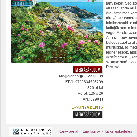
lány képét. Szó sz
visszahúzódó óriá
örökítette meg ka
tárgyát, az ismeret
találkozásukkor m
kettejük nem mind
véget. Az élet az
Ahhoz, hogy egymá
boldogságot találj
múltjukkal, és meg 
legnehezebb, hisz
veszíthetnek. ,,Ro
szórakoztató - Mac
Reviews
Megjelenés:
2022-06-09
ISBN: 9789634526209
376 oldal
Méret: 125 x 26
Ára: 3990 Ft
E-KÖNYVBEN IS
Könyvportál
Líra könyv
Kiskereskedelem