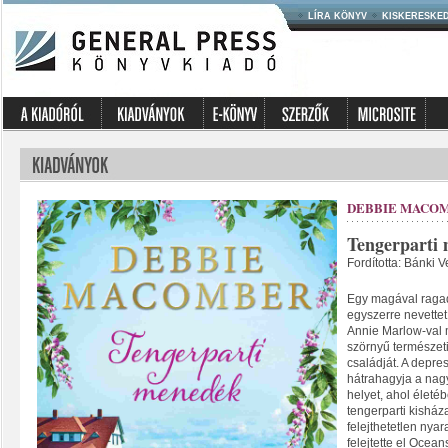
LÍRA KÖNYV
KISKERESKE
DEBBIE MACO
Tengerparti
Fordította: Bánki V
Egy magával ragad
egyszerre nevette
Annie Marlow-val 
szörnyű természeti
családját. A depres
hátrahagyja a nagy
helyet, ahol életé
tengerparti kishá
felejthetetlen nyar
felejtette el Ocean