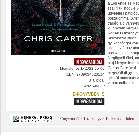
a Los Angeles Meg
szállítják, hogy el
ügyeletes patológ
borzalommal. A fel
tragédia olyannyir
különösen kegyetl
Robert Hunter nyo
Kisvártatva kiderü
gyilkossággal van 
szedi az áldozatai
hosszú, fekete haj
Megfigyeli őket, m
majd kegyetlenül l
Carlos Garciával ka
Megjelenés:
2022-05-06
megszállott gyilko
ISBN: 9789634526124
sikerül becserkész
376 oldal
venné célba őket..
Ára: 5490 Ft
E-KÖNYVBEN IS
Könyvportál
Líra könyv
Kiskereskedelem