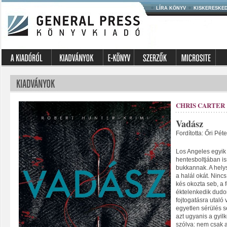
LÍRA KÖNYV
KISKERESKE
CHRIS CARTER
Vadász
Fordította: Őri Péte
Los Angeles egyik 
hentesboltjában is
bukkannak. A hely
a halál okát. Ninc
kés okozta seb, a 
éktelenkedik dudo
fojtogatásra utaló
egyetlen sérülés se
azt ugyanis a gyil
szólva: nem csak az