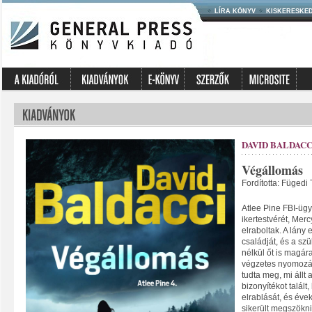
LÍRA KÖNYV
KISKERESKE
DAVID BALDACC
Végállomás
Fordította: Fügedi
Atlee Pine FBI-üg
ikertestvérét, Merc
elraboltak. A lány 
családját, és a sz
nélkül őt is magá
végzetes nyomozás
tudta meg, mi állt 
bizonyítékot talált
elrablását, és évekk
sikerült megszökn