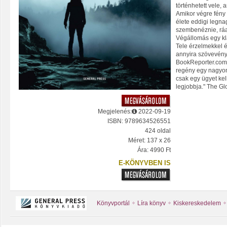
történhetett vele, 
Amikor végre fény 
élete eddigi legn
szembenéznie, ráad
Végállomás egy kl
Tele érzelmekkel é
annyira szövevénye
BookReporter.com 
regény egy nagyo
csak egy ügyet kel
legjobbja." The Gl
Megjelenés:
2022-09-19
ISBN: 9789634526551
424 oldal
Méret: 137 x 26
Ára: 4990 Ft
E-KÖNYVBEN IS
Könyvportál
Líra könyv
Kiskereskedelem