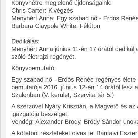
Könyvhétre megjelenő újdonságaink:
Chris Carter: Kivégzés
Menyhért Anna: Egy szabad nő - Erdős Renée
Barbara Claypole White: Félúton
Dedikálás:
Menyhért Anna június 11-én 17 órától dedikálj
szóló életrajzi regényét.
Könyvbemutató:
Egy szabad nő - Erdős Renée regényes élete 
bemutatója 2016. június 12-én 14 órától lesz 
Szalonban (V. kerület, Szervita tér 5.)
A szerzővel Nyáry Krisztián, a Magvető és a
igazgatója beszélget.
Vendég: Alexander Brody, Bródy Sándor unok
A kötetből részleteket olvas fel Bánfalvi Eszt