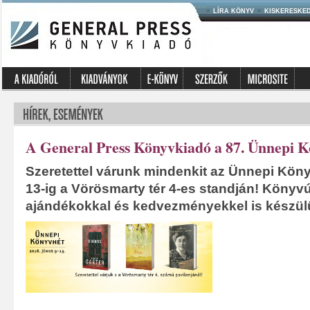
LÍRA KÖNYV
KISKERESKE
A General Press Könyvkiadó a 87. Ünnepi 
Szeretettel várunk mindenkit az Ünnepi Köny
13-ig a Vörösmarty tér 4-es standján! Könyv
ajándékokkal és kedvezményekkel is készül