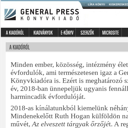
LÍRA KÖNYV
KISKERESKE
Minden ember, közösség, intézmény élet
évfordulók, ami természetesen igaz a Ge
Könyvkiadóra is. Ezért is meghatározó s
év, 2018-ban ünnepeljük ugyanis fennál
harmincadik évfordulóját.
2018-as kínálatunkból kiemelünk néhány
Mindenekelőtt Ruth Hogan külföldön nag
művét,
Az elveszett tárgyak őrzőjé
t. A r