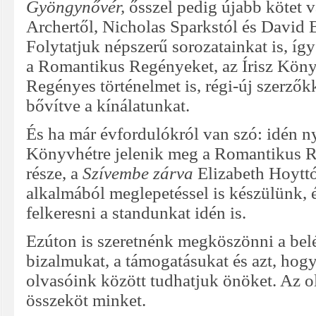
Gyöngynővér,
ősszel pedig újabb kötet v
Archertől, Nicholas Sparkstól és David B
Folytatjuk népszerű sorozatainkat is, így
a Romantikus Regényeket, az Írisz Köny
Regényes történelmet is, régi-új szerzők
bővítve a kínálatunkat.
És ha már évfordulókról van szó: idén n
Könyvhétre jelenik meg a Romantikus 
része, a
Szívembe zárva
Elizabeth Hoytt
alkalmából meglepetéssel is készülünk, 
felkeresni a standunkat idén is.
Ezúton is szeretnénk megköszönni a belé
bizalmukat, a támogatásukat és azt, hogy
olvasóink között tudhatjuk önöket. Az ol
összeköt minket.