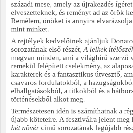
századi mese, amely az újrakezdés ígéret
elveszetteknek, és reményt ad az örök k
Remélem, önöket is annyira elvarázsolja 
mint minket.
A rejtélyek kedvelőinek ajánljuk Donato 
sorozatának első részét,
A lelkek ítélőszé
megvan minden, ami a világhírű szerző v
remekül felépített cselekmény, az alapos
karakterek és a fantasztikus útvesztő, am
csavaros fordulatokból, a hazugságokból
elhallgatásokból, a titkokból és a hátbo
történésekből alkot meg.
Természetesen idén is számíthatnak a ré
újabb köteteire. A fesztiválra jelent me
hét nővér
című sorozatának legújabb rész