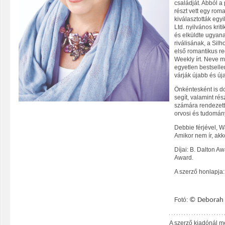
családját. Abból a 
részt vett egy roma
kiválasztották egy
Ltd. nyilvános kriti
és elküldte ugyana
riválisának, a Silh
első romantikus re
Weekly írt. Neve m
egyetlen bestseller
várják újabb és új
Önkéntesként is d
segít, valamint ré
számára rendezett
orvosi és tudomán
Debbie férjével, W
Amikor nem ír, akk
Díjai: B. Dalton A
Award.
A szerző honlapja
Fotó:
© Deborah 
A szerző kiadónál m