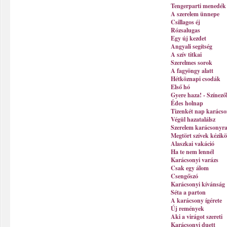
Tengerparti menedék
A szerelem ünnepe
Csillagos éj
Rózsalugas
Egy új kezdet
Angyali segítség
A szív titkai
Szerelmes sorok
A fagyöngy alatt
Hétköznapi csodák
Első hó
Gyere haza! - Színez
Édes holnap
Tizenkét nap karácso
Végül hazatalálsz
Szerelem karácsonyr
Megtört szívek kézik
Alaszkai vakáció
Ha te nem lennél
Karácsonyi varázs
Csak egy álom
Csengőszó
Karácsonyi kívánság
Séta a parton
A karácsony ígérete
Új remények
Aki a virágot szereti
Karácsonyi duett