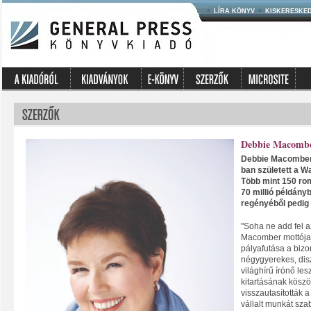
LÍRA KÖNYV
KISKERESKE
Debbie Macomb
Debbie Macomber 
ban született a W
Több mint 150 ro
70 millió példányb
regényéből pedig 
"Soha ne add fel a
Macomber mottója,
pályafutása a bizo
négygyerekes, dis
világhírű írónő les
kitartásának köszö
visszautasították 
vállalt munkát sz