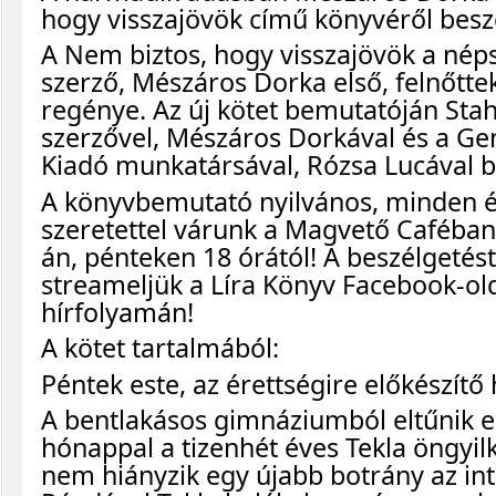
hogy visszajövök című könyvéről besz
A Nem biztos, hogy visszajövök a néps
szerző, Mészáros Dorka első, felnőtte
regénye. Az új kötet bemutatóján Stahl
szerzővel, Mészáros Dorkával és a Ge
Kiadó munkatársával, Rózsa Lucával b
A könyvbemutató nyilvános, minden 
szeretettel várunk a Magvető Caféba
án, pénteken 18 órától! A beszélgetés
streameljük a Líra Könyv Facebook-ol
hírfolyamán!
A kötet tartalmából:
Péntek este, az érettségire előkészítő
A bentlakásos gimnáziumból eltűnik eg
hónappal a tizenhét éves Tekla öngyi
nem hiányzik egy újabb botrány az i