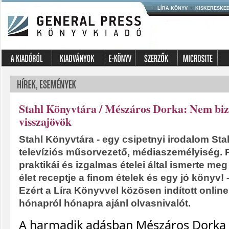
LÍRA KÖNYV
KISKERESKE
Stahl Könyvtára / Mészáros Dorka: Nem biz
visszajövök
Stahl Könyvtára - egy csipetnyi irodalom Sta
televíziós műsorvezető, médiaszemélyiség. R
praktikái és izgalmas ételei által ismerte meg
élet receptje a finom ételek és egy jó könyv! –
Ezért a Líra Könyvvel közösen indított onli
hónapról hónapra ajánl olvasnivalót.
A harmadik adásban Mészáros Dorka 