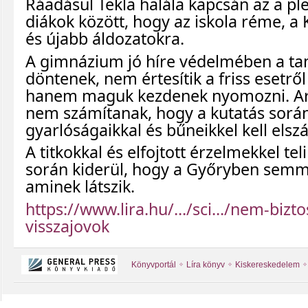
Ráadásul Tekla halála kapcsán az a pl
diákok között, hogy az iskola réme, a 
és újabb áldozatokra.
A gimnázium jó híre védelmében a ta
döntenek, nem értesítik a friss esetrő
hanem maguk kezdenek nyomozni. A
nem számítanak, hogy a kutatás során
gyarlóságaikkal és bűneikkel kell elsz
A titkokkal és elfojtott érzelmekkel te
során kiderül, hogy a Győryben semm
aminek látszik.
https://www.lira.hu/.../sci.../nem-bizt
visszajovok
Könyvportál
Líra könyv
Kiskereskedelem