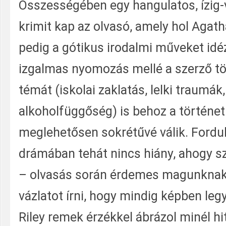
Összességében egy hangulatos, ízig-
krimit kap az olvasó, amely hol Agatha
pedig a gótikus irodalmi műveket idé
izgalmas nyomozás mellé a szerző t
témát (iskolai zaklatás, lelki traumák,
alkoholfüggőség) is behoz a történet
meglehetősen sokrétűvé válik. Fordu
drámában tehát nincs hiány, ahogy s
– olvasás során érdemes magunknak
vázlatot írni, hogy mindig képben leg
Riley remek érzékkel ábrázol minél h