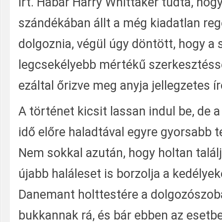
írt. Habár Harry Whittaker tudta, ho
szándékában állt a még kiadatlan reg
dolgoznia, végül úgy döntött, hogy a
legcsekélyebb mértékű szerkesztéss
ezáltal őrizve meg anyja jellegzetes ír
A történet kicsit lassan indul be, de
idő előre haladtával egyre gyorsabb t
Nem sokkal azután, hogy holtan találj
újabb haláleset is borzolja a kedélye
Danemant holttestére a dolgozószob
bukkannak rá, és bár ebben az esetbe