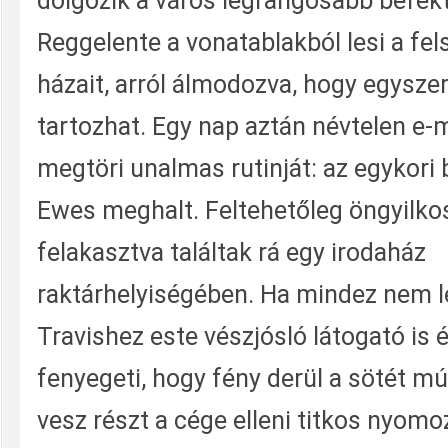
dolgozik a város legrangosabb befekt
Reggelente a vonatablakból lesi a fel
házait, arról álmodozva, hogy egyszer
tartozhat. Egy nap aztán névtelen e-m
megtöri unalmas rutinját: az egykori 
Ewes meghalt. Feltehetőleg öngyilkos
felakasztva találtak rá egy irodaház
raktárhelyiségében. Ha mindez nem l
Travishez este vészjósló látogató is é
fenyegeti, hogy fény derül a sötét mú
vesz részt a cége elleni titkos nyomo