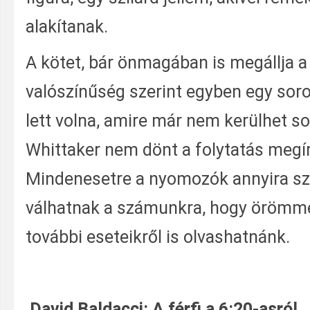
alakítanak.
A kötet, bár önmagában is megállja a
valószínűség szerint egyben egy soro
lett volna, amire már nem kerülhet s
Whittaker nem dönt a folytatás megír
Mindenesetre a nyomozók annyira s
válhatnak a számunkra, hogy örömme
további eseteikről is olvashatnánk.
David Baldacci: A férfi a 6:20-asról