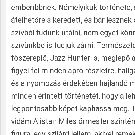
emberibbnek. Némelyikük története,
átélhetőre sikeredett, és bár lesznek 
szívből tudunk utálni, nem egyet kö
szívünkbe is tudjuk zárni. Természete
főszereplő, Jazz Hunter is, meglepő 
figyel fel minden apró részletre, hallg
és a nyomozás érdekében hajlandó 
minden érintett történetét, hogy a le
legpontosabb képet kaphassa meg. T
vidám Alistair Miles őrmester szinté
figura, egy szilárd jellem, akivel reme