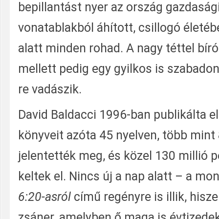
bepillantást nyer az ország gazdasági
vonatablakból áhított, csillogó életébe
alatt minden rohad. A nagy téttel bí
mellett pedig egy gyilkos is szabadon 
re vadászik.
David Baldacci 1996-ban publikálta el
könyveit azóta 45 nyelven, több mint
jelentették meg, és közel 130 millió 
keltek el. Nincs új a nap alatt – a m
6:20-asról
című regényre is illik, hisz
zsáner, amelyben ő maga is évtizede