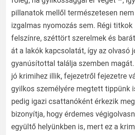
főleg, ha gyilkossággal ér véget –, íg
pillanatok mellől természetesen nem
izgalmas nyomozás sem. Régi titkok 
felszínre, széttört szerelmek és bar
át a lakók kapcsolatát, így az olvasó j
gyanúsítottal találja szemben magát
jó krimihez illik, fejezetről fejezetre 
gyilkos személyére megtett tippünk 
pedig igazi csattanóként érkezik meg
bizonyítja, hogy érdemes végigolvasni
együltő helyünkben is, mert ez a krimi