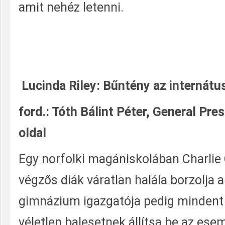
amit nehéz letenni.
Lucinda Riley: Bűntény az internátu
ford.: Tóth Bálint Péter, General Pre
oldal
Egy norfolki magániskolában Charlie
végzős diák váratlan halála borzolja a
gimnázium igazgatója pedig mindent
véletlen balesetnek állítsa be az ese