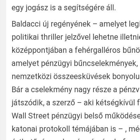
egy jogász is a segítségére áll.
Baldacci új regényének – amelyet leg
politikai thriller jelzővel lehetne illetn
középpontjában a fehérgalléros bűnöz
amelyet pénzügyi bűncselekmények, 
nemzetközi összeesküvések bonyolult
Bár a cselekmény nagy része a pénzv
játszódik, a szerző – aki kétségkívül 
Wall Street pénzügyi belső működés
katonai protokoll témájában is – , m