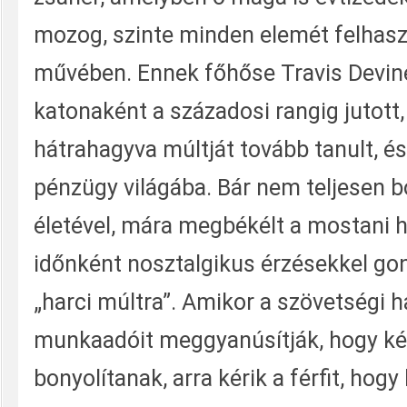
mozog, szinte minden elemét felhaszn
művében. Ennek főhőse Travis Devine
katonaként a századosi rangig jutott
hátrahagyva múltját tovább tanult, és
pénzügy világába. Bár nem teljesen b
életével, mára megbékélt a mostani h
időnként nosztalgikus érzésekkel gon
„harci múltra”. Amikor a szövetségi 
munkaadóit meggyanúsítják, hogy ké
bonyolítanak, arra kérik a férfit, hogy