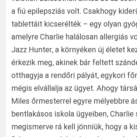
a fiú epilepsziás volt. Csakhogy kiderü
tablettáit kicserélték – egy olyan gyó
amelyre Charlie halálosan allergiás vo
Jazz Hunter, a környéken új életet 
érkezik meg, akinek bár feltett szánd
otthagyja a rendőri pályát, egykori f
mégis elvállalja az ügyet. Ahogy társáv
Miles őrmesterrel egyre mélyebbre á
bentlakásos iskola ügyeiben, Charlie
megismerve rá kell jönniük, hogy a k