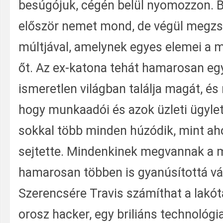
besúgójuk, cégén belül nyomozzon. B
először nemet mond, de végül megzs
múltjával, amelynek egyes elemei a m
őt. Az ex-katona tehát hamarosan e
ismeretlen világban találja magát, és r
hogy munkaadói és azok üzleti ügyle
sokkal több minden húzódik, mint ah
sejtette. Mindenkinek megvannak a ma
hamarosan többen is gyanúsítottá vá
Szerencsére Travis számíthat a lakót
orosz hacker, egy briliáns technológia