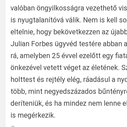
valóban öngyilkosságra vezethető vis
is nyugtalanítóvá válik. Nem is kell s
eltelnie, hogy bekövetkezzen az újabb
Julian Forbes ügyvéd testére abban a
rá, amelyben 25 évvel ezelőtt egy fiat
önkezével vetett véget az életének. Sz
holttest és rejtély elég, ráadásul a 
több, mint negyedszázados bűntényre 
deríteniük, és ha mindez nem lenne e
is megérkezik.