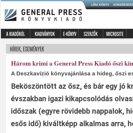
LÍRA KÖNYV
KISKERESKE
Három krimi a General Press Kiadó őszi kin
A Deszkavízió könyvajánlása a hideg, őszi es
Beköszöntött az ősz, és bár egy jó k
évszakban igazi kikapcsolódás olvas
időszak (egyre rövidebb nappalok, hi
esős idő) kiváltképp alkalmas arra, 