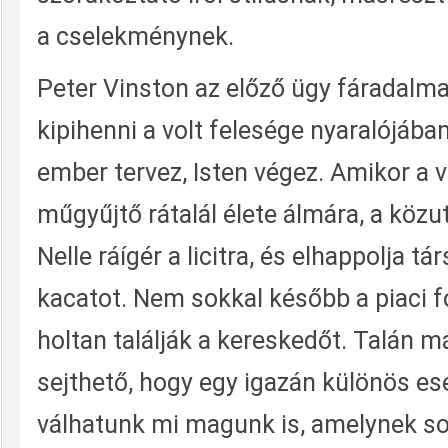
a cselekménynek.
Peter Vinston az előző ügy fáradalma
kipihenni a volt felesége nyaralójába
ember tervez, Isten végez. Amikor a 
műgyűjtő rátalál élete álmára, a köz
Nelle ráígér a licitra, és elhappolja tár
kacatot. Nem sokkal később a piaci 
holtan találják a kereskedőt. Talán má
sejthető, hogy egy igazán különös e
válhatunk mi magunk is, amelynek s