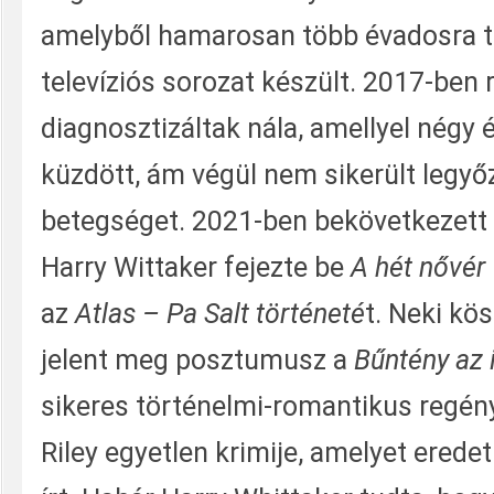
amelyből hamarosan több évadosra t
televíziós sorozat készült. 2017-ben
diagnosztizáltak nála, amellyel négy 
küzdött, ám végül nem sikerült legyő
betegséget. 2021-ben bekövetkezett h
Harry Wittaker fejezte be
A hét nővér
az
Atlas – Pa Salt történeté
t. Neki kö
jelent meg posztumusz a
Bűntény
az 
sikeres történelmi-romantikus regény
Riley egyetlen krimije, amelyet erede