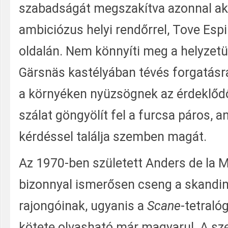
szabadságát megszakítva azonnal akc
ambiciózus helyi rendőrrel, Tove Esp
oldalán. Nem könnyíti meg a helyzetü
Gärsnäs kastélyában tévés forgatásr
a környéken nyüzsögnek az érdeklődő
szálat göngyölít fel a furcsa páros, a
kérdéssel találja szemben magát.
Az 1970-ben született Anders de la 
bizonnyal ismerősen cseng a skandin
rajongóinak, ugyanis a
Scane
-tetraló
kötete olvasható már magyarul. A sz