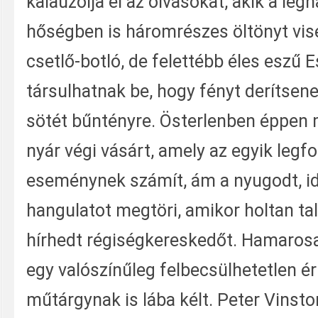
kalauzolja el az olvasókat, akik a le
hőségben is háromrészes öltönyt vise
csetlő-botló, de felettébb éles eszű 
társulhatnak be, hogy fényt derítsen
sötét bűntényre. Österlenben éppen
nyár végi vásárt, amely az egyik leg
eseménynek számít, ám a nyugodt, idi
hangulatot megtöri, amikor holtan ta
hírhedt régiségkereskedőt. Hamarosa
egy valószínűleg felbecsülhetetlen é
műtárgynak is lába kélt. Peter Vinsto