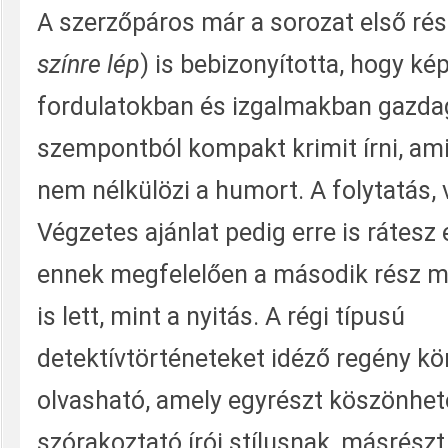
A szerzőpáros már a sorozat első rés
színre lép
) is bebizonyította, hogy ké
fordulatokban és izgalmakban gazda
szempontból kompakt krimit írni, am
nem nélkülözi a humort. A folytatás, 
Végzetes ajánlat pedig erre is rátesz 
ennek megfelelően a második rész m
is lett, mint a nyitás. A régi típusú
detektívtörténeteket idéző regény k
olvasható, amely egyrészt köszönhet
szórakoztató írói stílusnak, másrés