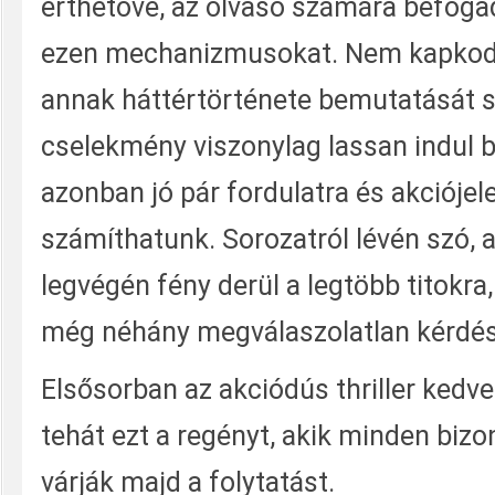
érthetővé, az olvasó számára befoga
ezen mechanizmusokat. Nem kapkodja
annak háttértörténete bemutatását s
cselekmény viszonylag lassan indul b
azonban jó pár fordulatra és akciójele
számíthatunk. Sorozatról lévén szó, a
legvégén fény derül a legtöbb titokra
még néhány megválaszolatlan kérdés
Elsősorban az akciódús thriller kedve
tehát ezt a regényt, akik minden bizo
várják majd a folytatást.