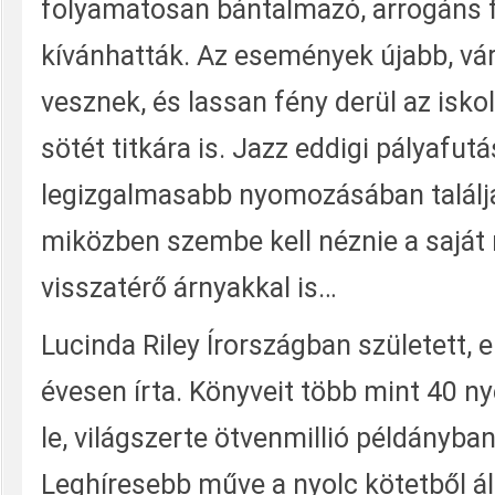
folyamatosan bántalmazó, arrogáns f
kívánhatták. Az események újabb, vár
vesznek, és lassan fény derül az isko
sötét titkára is. Jazz eddigi pályafut
legizgalmasabb nyomozásában találj
miközben szembe kell néznie a saját 
visszatérő árnyakkal is…
Lucinda Riley Írországban született, 
évesen írta. Könyveit több mint 40 ny
le, világszerte ötvenmillió példányban 
Leghíresebb műve a nyolc kötetből á