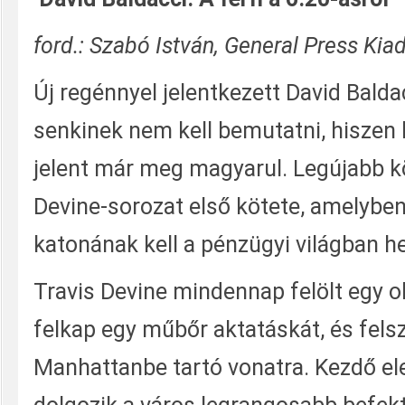
ford.: Szabó István, General Press Kia
Új regénnyel jelentkezett David Baldacc
senkinek nem kell bemutatni, hiszen
jelent már meg magyarul. Legújabb kö
Devine-sorozat első kötete, amelyben
katonának kell a pénzügyi világban hel
Travis Devine mindennap felölt egy ol
felkap egy műbőr aktatáskát, és felszá
Manhattanbe tartó vonatra. Kezdő e