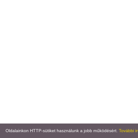
Oldalainkon HTTP-sütiket használunk a jobb működésért.
További i