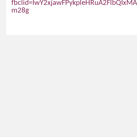
fbclid=IwY2xjawFPykpleHRuA2FlbQI
m28g