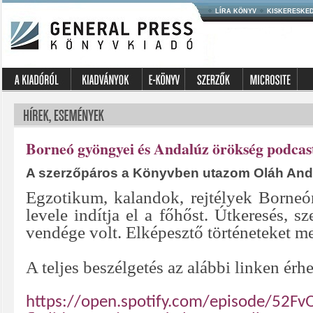
LÍRA KÖNYV
KISKERESKE
Borneó gyöngyei és Andalúz örökség podcas
A szerzőpáros a Könyvben utazom Oláh Andr
Egzotikum, kalandok, rejtélyek Borne
levele indítja el a főhőst. Útkeresés,
vendége volt. Elképesztő történeteket me
A teljes beszélgetés az alábbi linken érhe
https://open.spotify.com/episode/52F