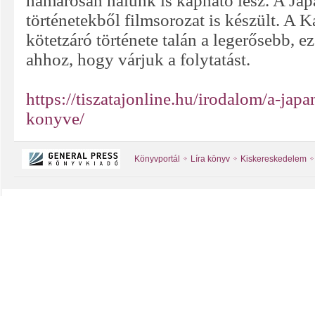
hamarosan nálunk is kapható lesz. A Ja
történetekből filmsorozat is készült. A
kötetzáró története talán a legerősebb, ez
ahhoz, hogy várjuk a folytatást.
https://tiszatajonline.hu/irodalom/a-japa
konyve/
Könyvportál
Líra könyv
Kiskereskedelem