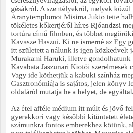
cseresznyevirágzásról, az egykori főváro
gésákról. A szentélyekről, melyek közül
Aranytemplomot Misima Jukio tette halh
tökéletes kőkertjéről híres Rjóandzsi me
tortúra című filmben, és többet megörökít
Kavasze Haszui. Ki ne ismerné az Egy gé
itt született a nálunk is igen közkedvelt j
Murakami Haruki, illetve gondolhatunk 
Kavabata Jaszunari Kiotói szerelmesek 
Vagy ide köthetjük a kabuki színház megs
Gasztronómiája is sajátos, jelen könyv l
oldaláról mutatja be a helyet, de egyált
Az étel afféle médium itt múlt és jövő fe
gyerekkori vagy későbbi kitüntetett éle
számunkra fontos emberekhez kötünk, ak