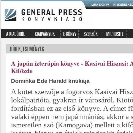
LÍRA KÖNYV
KISKERESKE
A japán ízterápia könyve - Kasivai Hiszasi
Kifőzde
Dominka Ede Harald kritikája
A kötet szerzője a fogorvos Kasivai Hisza
lokálpatrióta, gyakran ír városáról, Kiot
fordításban ez az első könyve. A címet f
valaki éppen nem japánmániás, akkor a 
ismeretlen szó (Kamogava) mellett a kifő