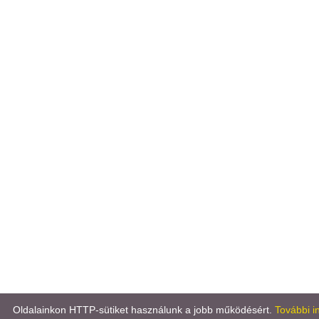
Oldalainkon HTTP-sütiket használunk a jobb működésért.
További i