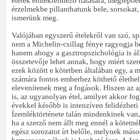
ételek emlékfelidéző hatására, meglepő
érzelmekbe pillanthatunk bele, sorsokat,
ismerünk meg.
Valójában egyszerű ételekről van szó, spa
nem a Michelin-csillag fénye ragyogja b
hanem ahogy a gasztropszichológia is áll
összetevője lehet annak, hogy miért szere
ezek között e kötetben általában egy, a 
számára fontos emberhez köthető élethel
elevenítenek meg a fogások. Hiszen az a
is, az ugyanolyan étel, amilyet akkor fo
évekkel később is intenzíven felidézheti
Ízemléktörténete talán mindenkinek van,
ha a szerző nem állt meg ennél a kötetn
egész sorozatot írt belőle, melynek máso