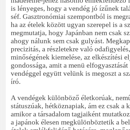
madeleine-jéhez hasonló emlékfelidéző f
is lényeges, hogy a vendég jó ízűnek talá
séf. Gasztronómiai szempontból is meg
ha az ételek között ugyan szerepel is a sz
megmutatja, hogy Japánban nem csak szu
ahogy nálunk sem csak gulyást. Megkap
precizitás, a részletekre való odafigyelé
minőségének kiemelése, az elkészítési el
gondossága, amit a menü elfogyasztását
vendéggel együtt velünk is megoszt a sza
író.
A vendégek különböző életkorúak, nemű
státuszúak, hétköznapiak, ám ez csak a k
amikor a társadalom tagjaiként mutatkoz
a japánok élesen megkülönböztetik a belső