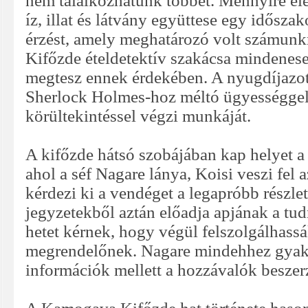
nem találkozhatunk többet. Mennyire ele
íz, illat és látvány együttese egy időszako
érzést, amely meghatározó volt számun
Kifőzde ételdetektív szakácsa mindenes
megtesz ennek érdekében. A nyugdíjazo
Sherlock Holmes-hoz méltó ügyességgel, 
körültekintéssel végzi munkáját.
A kifőzde hátsó szobájában kap helyet 
ahol a séf Nagare lánya, Koisi veszi fel a
kérdezi ki a vendéget a legapróbb részlet
jegyzetekből aztán előadja apjának a tud
hetet kérnek, hogy végül felszolgálhassák
megrendelőnek. Nagare mindehhez gyakra
információk mellett a hozzávalók beszerz