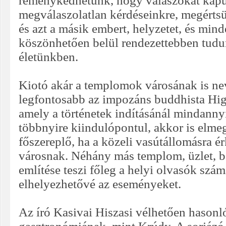
reménykedhetünk, hogy válaszokat kapu
megválaszolatlan kérdéseinkre, megérts
és azt a másik embert, helyzetet, és min
köszönhetően belül rendezettebben tudu
életünkben.
Kiotó akár a templomok városának is ne
legfontosabb az impozáns buddhista Hi
amely a történetek indításánál mindannyi
többnyire kiindulópontul, akkor is elmeg
főszereplő, ha a közeli vasútállomásra é
városnak. Néhány más templom, üzlet, b
említése teszi főleg a helyi olvasók szá
elhelyezhetővé az eseményeket.
Az író Kasivai Hiszasi vélhetően hasonl