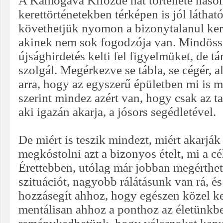
A Kamogava Kifőzde hat története hasonl
kerettörténetekben térképen is jól láthat
követhetjük nyomon a bizonytalanul ker
akinek nem sok fogodzója van. Mindöss
újsághirdetés kelti fel figyelmüket, de
szolgál. Megérkezve se tábla, se cégér, a
arra, hogy az egyszerű épületben mi is 
szerint mindez azért van, hogy csak az ta
aki igazán akarja, a jósors segédletével.
De miért is teszik mindezt, miért akarják
megkóstolni azt a bizonyos ételt, mi a cé
Érettebben, utólag már jobban megérthe
szituációt, nagyobb rálátásunk van rá, és
hozzásegít ahhoz, hogy egészen közel k
mentálisan ahhoz a ponthoz az életünkb