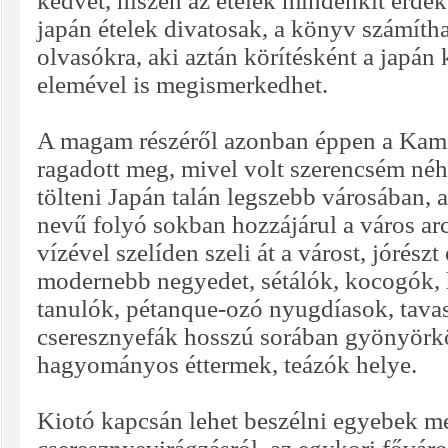
kedvet, hiszen az ételek mindenkit érdek
japán ételek divatosak, a könyv számítha
olvasókra, aki aztán körítésként a japán
elemével is megismerkedhet.
A magam részéről azonban éppen a Kam
ragadott meg, mivel volt szerencsém né
tölteni Japán talán legszebb városában,
nevű folyó sokban hozzájárul a város ar
vízével szelíden szeli át a várost, jórészt
modernebb negyedet, sétálók, kocogók,
tanulók, pétanque-ozó nyugdíasok, tavas
cseresznyefák hosszú sorában gyönyörk
hagyományos éttermek, teázók helye.
Kiotó kapcsán lehet beszélni egyebek me