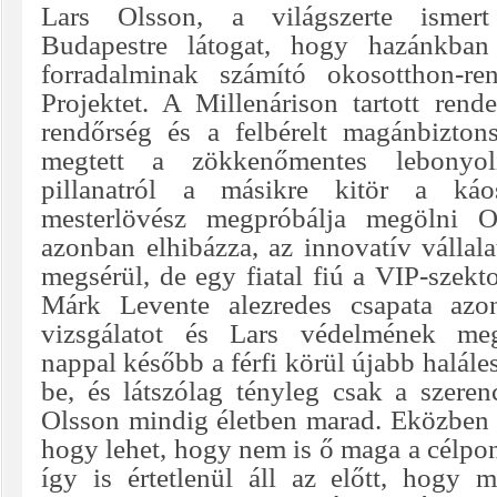
Lars Olsson, a világszerte ismer
Budapestre látogat, hogy hazánkban
forradalminak számító okosotthon-ren
Projektet. A Millenárison tartott ren
rendőrség és a felbérelt magánbizton
megtett a zökkenőmentes lebonyol
pillanatról a másikre kitör a ká
mesterlövész megpróbálja megölni O
azonban elhibázza, az innovatív vállal
megsérül, de egy fiatal fiú a VIP-szektor
Márk Levente alezredes csapata azo
vizsgálatot és Lars védelmének meg
nappal később a férfi körül újabb halál
be, és látszólag tényleg csak a szere
Olsson mindig életben marad. Eközben 
hogy lehet, hogy nem is ő maga a célpon
így is értetlenül áll az előtt, hogy m