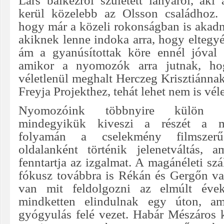
Lars balkézről született lányáról, aki
kerül közelebb az Olsson családhoz. 
hogy már a közeli rokonságban is akad
akiknek lenne indoka arra, hogy eltegyék 
ám a gyanúsítottak köre ennél jóval 
amikor a nyomozók arra jutnak, ho
véletlenül meghalt Herczeg Krisztiánnak 
Freyja Projekthez, tehát lehet nem is vél
Nyomozóink többnyire külön u
mindegyikük kiveszi a részét a 
folyamán a cselekmény filmszer
oldalanként történik jelenetváltás, 
fenntartja az izgalmat. A magánéleti szá
fókusz továbbra is Rékán és Gergőn v
van mit feldolgozni az elmúlt évek
mindketten elindulnak egy úton, am
gyógyulás felé vezet. Habár Mészáros k