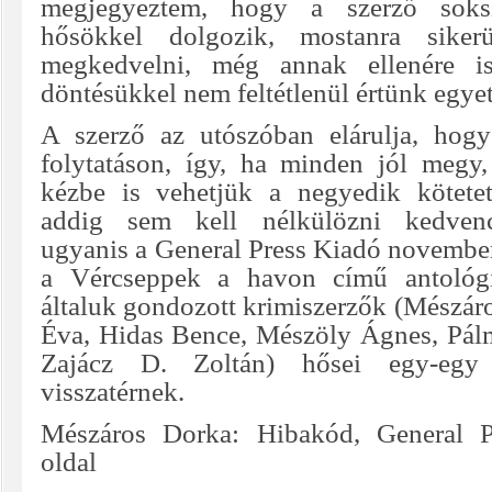
megjegyeztem, hogy a szerző soksz
hősökkel dolgozik, mostanra sikerü
megkedvelni, még annak ellenére i
döntésükkel nem feltétlenül értünk egyet
A szerző az utószóban elárulja, hog
folytatáson, így, ha minden jól megy
kézbe is vehetjük a negyedik kötetet
addig sem kell nélkülözni kedven
ugyanis a General Press Kiadó november
a Vércseppek a havon című antológi
általuk gondozott krimiszerzők (Mészáro
Éva, Hidas Bence, Mészöly Ágnes, Pál
Zajácz D. Zoltán) hősei egy-egy 
visszatérnek.
Mészáros Dorka: Hibakód, General P
oldal