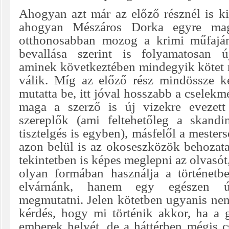
Ahogyan azt már az előző résznél is ki
ahogyan Mészáros Dorka egyre mag
otthonosabban mozog a krimi műfaján 
bevallása szerint is folyamatosan új
aminek következtében mindegyik kötet
válik. Míg az előző rész mindössze k
mutatta be, itt jóval hosszabb a cselekm
maga a szerző is új vizekre evezett
szereplők (ami feltehetőleg a skandi
tisztelgés is egyben), másfelől a mesters
azon belül is az okoseszközök behozata
tekintetben is képes meglepni az olvasó
olyan formában használja a történetb
elvárnánk, hanem egy egészen ú
megmutatni. Jelen kötetben ugyanis nem
kérdés, hogy mi történik akkor, ha a 
emberek helyét, de a háttérben mégis c