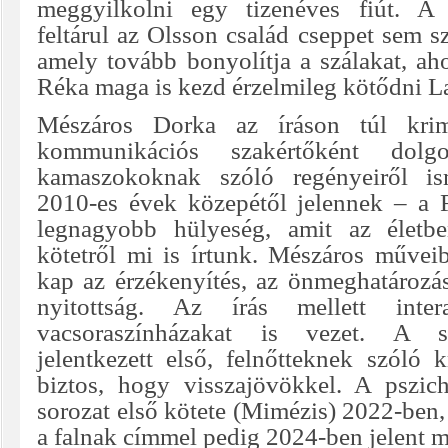
meggyilkolni egy tizenéves fiút. A
feltárul az Olsson család cseppet sem 
amely tovább bonyolítja a szálakat, ah
Réka maga is kezd érzelmileg kötődni L
Mészáros Dorka az íráson túl krim
kommunikációs szakértőként dolg
kamaszokoknak szóló regényeiről is
2010-es évek közepétől jelennek – a F
legnagyobb hülyeség, amit az életbe
kötetről mi is írtunk. Mészáros művei
kap az érzékenyítés, az önmeghatározás
nyitottság. Az írás mellett inte
vacsoraszínházakat is vezet. A 
jelentkezett első, felnőtteknek szóló 
biztos, hogy visszajövökkel. A pszi
sorozat első kötete (Mimézis) 2022-ben, 
a falnak címmel pedig 2024-ben jelent 