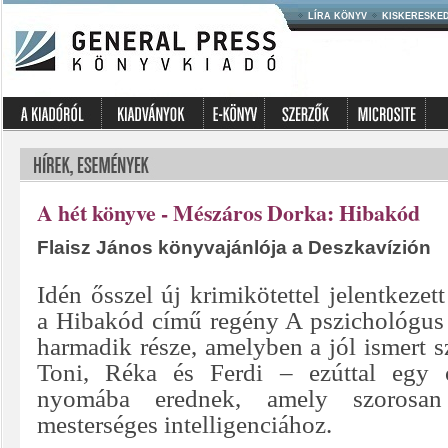
LÍRA KÖNYV
KISKERESKE
A hét könyve - Mészáros Dorka: Hibakód
Flaisz János könyvajánlója a Deszkavízión
Idén ősszel új krimikötettel jelentkeze
a Hibakód című regény A pszichológus
harmadik része, amelyben a jól ismert 
Toni, Réka és Ferdi – ezúttal egy 
nyomába erednek, amely szorosan
mesterséges intelligenciához.