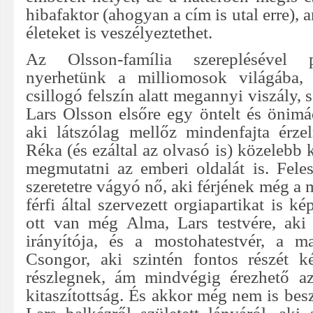
hibafaktor (ahogyan a cím is utal erre), 
életeket is veszélyeztethet.
Az Olsson-família szereplésével pi
nyerhetünk a milliomosok világába,
csillogó felszín alatt megannyi viszály, 
Lars Olsson elsőre egy öntelt és önimá
aki látszólag mellőz mindenfajta érz
Réka (és ezáltal az olvasó is) közelebb 
megmutatni az emberi oldalát is. Fele
szeretetre vágyó nő, aki férjének még a 
férfi által szervezett orgiapartikat is k
ott van még Alma, Lars testvére, aki 
irányítója, és a mostohatestvér, a m
Csongor, aki szintén fontos részét k
részlegnek, ám mindvégig érezhető az 
kitaszítottság. És akkor még nem is bes