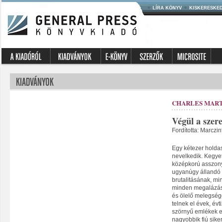
LÍRA KÖNYV
KISKERESKE
CHARLES MAR
Végül a szere
Fordította: Marczin
Egy kétezer holdas
nevelkedik. Kegye
középkorú asszony
ugyanúgy állandó 
brutalitásának, min
minden megalázás e
és ölelő melegség
telnek el évek, évt
szörnyű emlékek e
nagyobbik fiú siker