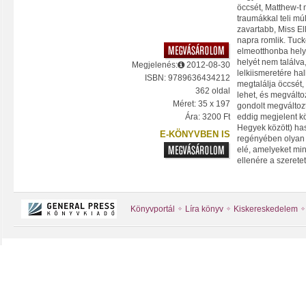
öccsét, Matthew-t
traumákkal teli múl
zavartabb, Miss El
napra romlik. Tuck
elmeotthonba hely
helyét nem találva
Megjelenés:
2012-08-30
lelkiismeretére ha
ISBN: 9789636434212
megtalálja öccsét,
362 oldal
lehet, és megválto
Méret: 35 x 197
gondolt megváltoz
Ára: 3200 Ft
eddig megjelent kö
Hegyek között) h
E-KÖNYVBEN IS
regényében olyan 
elé, amelyeket mi
ellenére a szeretet
Könyvportál
Líra könyv
Kiskereskedelem