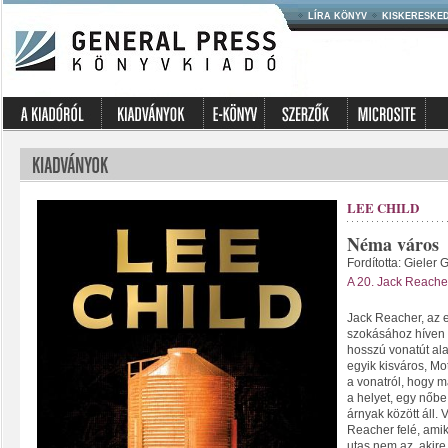
LÍRA KÖNYV
KISKERESKE
LEE CHILD
Néma város
Fordította: Gieler 
A 20. Jack Reache
Jack Reacher, az e
szokásához híven e
hosszú vonatút alat
egyik kisváros, Mo
a vonatról, hogy ma
a helyet, egy nőbe
árnyak között áll.
Reacher felé, amik
utas nem az, akir