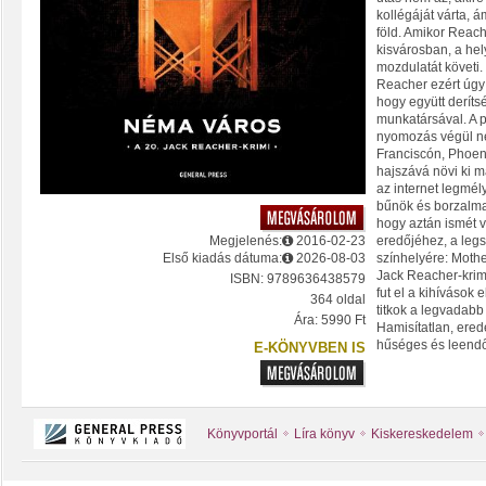
kollégáját várta, ám
föld. Amikor Reac
kisvárosban, a hel
mozdulatát követi.
Reacher ezért úgy
hogy együtt derítsé
munkatársával. A p
nyomozás végül n
Franciscón, Phoen
hajszává növi ki 
az internet legmél
bűnök és borzalmak
hogy aztán ismét 
Megjelenés:
2016-02-23
eredőjéhez, a leg
Első kiadás dátuma:
2026-08-03
színhelyére: Mothe
Jack Reacher-krim
ISBN: 9789636438579
fut el a kihívások 
364 oldal
titkok a legvadabb 
Ára: 5990 Ft
Hamisítatlan, ered
hűséges és leendő
E-KÖNYVBEN IS
Könyvportál
Líra könyv
Kiskereskedelem