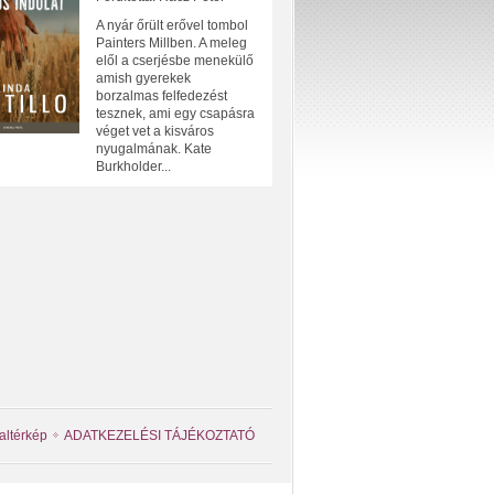
A nyár őrült erővel tombol
Painters Millben. A meleg
elől a cserjésbe menekülő
amish gyerekek
borzalmas felfedezést
tesznek, ami egy csapásra
véget vet a kisváros
nyugalmának. Kate
Burkholder...
altérkép
ADATKEZELÉSI TÁJÉKOZTATÓ