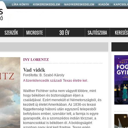
LÍRA KÖNYV
KISKERESKEDELEM
NAGYKERESKEDELEM
KIADÓK
KAPCSOL
INY LORENTZ
Vad vidék
Fordította: B. Szabó Károly
A tizenkilencedik századi Texas életre kel.
Walther Fichtner soha nem vágyott többre, mint
hogy békében és biztonságban éljen a
családjával. Ezért menekült el Németországból, és
kezdett új életet Amerikában. Az 1836-os texasi
függetlenségi háború után egyszerű telepesből
befolyásos ember, szenátor lett, a farmja is egyre
gyarapodik, és a szomszédos indián törzzsel, a
komancsokkal is békében él. A boldogságért
azonban nagy árat kell fizetnie. Texas egén