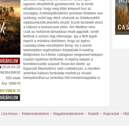
ugyanis viharfelhők gyülekeznek. Az új elnök
elhatározza, hogy még több telepest hoz az
országba. A letelepítésükhöz azonban földekre van
szükség, ezért úgy dönt, elveszik az őslakosoktól
vadászmezőik jelentős részét. Ezzel kezdetét veszi
a háború a komancsok ellen. Ám Walther nem
csak az indiánok támadásai miatt aggódik: ismét
feltűnik a színen régi ellensége, így a férfi egyik
napról a másikra rádöbben, hogy az egész
családja élete veszélyben forog. Iny Lorentz
letehetetlen regényében folytatódik A remény
földjénben és A fehér csillagban megismert telepes
család izgalmas története. A regény lapjain a
tizenkilencedik századi Texas kel életre: az
2016-03-26
Egyesült Államokhoz való csatlakozás, a mexikói-
89636438630
amerikai háború fordulatai mellett az olvasó
belepillanthat az amerikai Dél mindennapjaiba is.
500 oldal
Ára: 3990 Ft
NYVBEN IS
Líra könyv
Kiskereskedelem
Nagykereskedelem
Kiadók
Kapcsolat
Old