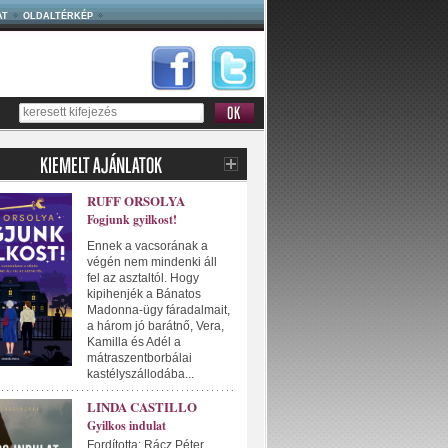
AT
OLDALTÉRKÉP
RUFF ORSOLYA
Fogjunk gyilkost!
Ennek a vacsorának a
végén nem mindenki áll
fel az asztaltól. Hogy
kipihenjék a Bánatos
Madonna-ügy fáradalmait,
a három jó barátnő, Vera,
Kamilla és Adél a
mátraszentborbálai
kastélyszállodába...
LINDA CASTILLO
Gyilkos indulat
Fordította: Rácz Péter