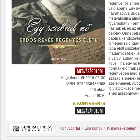
regényeiről ismeri 
valójában? Egy győ
hátrahagyva Budap
megvalósítsa álmá
fővárosban? Forma
írásnak él, és az e
belőle? Ünnepelt s
papírra kendőzetlen
tömegek rajonganak
lába előtt összetö
magányos lélek, ak
olyan világban kel
figyeli, ha egy nő 
normák előírnak 
regényében megis
Megjelenés:
2016-05-30
század elejének l
szerelmeivel, vívó
ISBN: 9789636438968
folytatott küzdelmé
228 oldal
éhes asszonnyal -
Ára: 2490 Ft
E-KÖNYVBEN IS
Könyvportál
Líra könyv
Kiskereskedelem