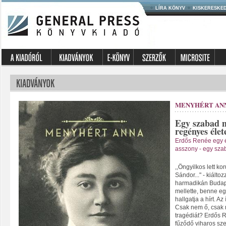
LÍRA KÖNYV
KISKERESKE
MENYHÉRT AN
Egy szabad n
regényes éle
Erdős Renée egy é
asszony - egy sza
,,Öngyilkos lett k
Sándor..." - kiálto
harmadikán Budape
mellette, benne e
hallgatja a hírt. A
Csak nem ő, csak 
tragédiát? Erdős 
fűződő viharos sze