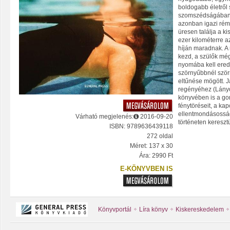
boldogabb életről 
szomszédságában 
azonban igazi ré
üresen találja a kis
ezer kilométerre az
híján maradnak. 
kezd, a szülők még
nyomába kell eredn
szörnyűbbnél ször
eltűnése mögött. J
regényéhez (Lány
könyvében is a go
fénytöréseit, a ka
ellentmondásosságá
Várható megjelenés:
2016-09-20
történeten kereszt
ISBN: 9789636439118
272 oldal
Méret: 137 x 30
Ára: 2990 Ft
E-KÖNYVBEN IS
Könyvportál
Líra könyv
Kiskereskedelem