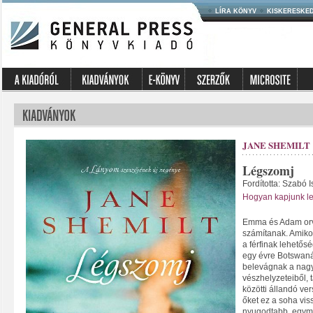
LÍRA KÖNYV
KISKERESKE
JANE SHEMILT
Légszomj
Fordította: Szabó I
Hogyan kapjunk lev
Emma és Adam orvo
számítanak. Amiko
a férfinak lehetősé
egy évre Botswaná
belevágnak a nag
vészhelyzeteiből,
közötti állandó ve
őket ez a soha vis
nyugodtabb, egymá