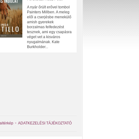
A nyár őrült erővel tombol
Painters Millben. A meleg
elől a cserjésbe menekülő
amish gyerekek
borzalmas felfedezést
tesznek, ami egy csapásra
véget vet a kisváros
nyugalmának. Kate
Burkholder...
altérkép
ADATKEZELÉSI TÁJÉKOZTATÓ