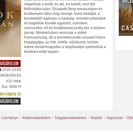
megelőzte a korát, és aki, ha kellett, nem félt
férfiruhába bújni. Elizabeth Berg meseszépen és
érzékenyen idézi meg George Sand életútját, a
kezdetektől egészen a haláláig: örömteli pillanatok
és tragédiák követik egymást, szerelem,
szenvedély, hit és hivatástudat pedig kéz a kézben
járnak. Mindeközben nemcsak a vidéki
Franciaország, de a tizenkilencedik századi Párizs
forgatagába, az írók, költők, művészek, bohém
lelkek mindennapjaiba is bepillantást nyerhetünk e
kivételes kötet lapjain.
2016-10-06
89636439156
416 oldal
Ára: 3690 Ft
NYVBEN IS
Líra könyv
Kiskereskedelem
Nagykereskedelem
Kiadók
Kapcsolat
Old