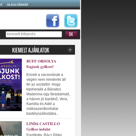
AT
OLDALTÉRKÉP
RUFF ORSOLYA
Fogjunk gyilkost!
Ennek a vacsorának a
végén nem mindenki áll
fel az asztaltól. Hogy
kipihenjék a Bánatos
Madonna-ügy fáradalmait,
a három jó barátnő, Vera,
Kamilla és Adél a
mátraszentborbálai
kastélyszállodába...
LINDA CASTILLO
Gyilkos indulat
Fordította: Rácz Péter