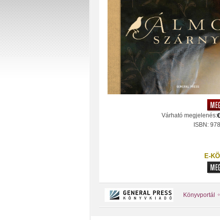
Várható megjelenés:
ISBN: 97
E-KÖ
Könyvportál