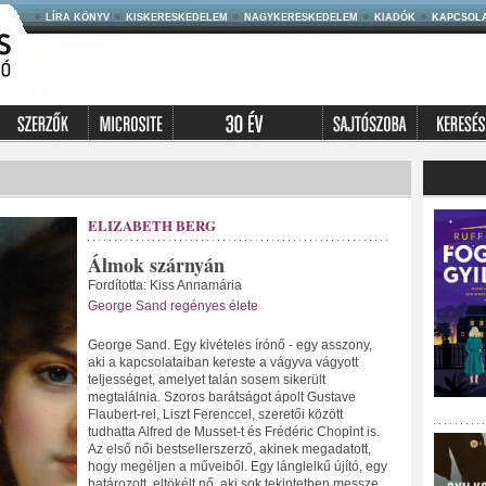
LÍRA KÖNYV
KISKERESKEDELEM
NAGYKERESKEDELEM
KIADÓK
KAPCSOL
ELIZABETH BERG
Álmok szárnyán
Fordította: Kiss Annamária
George Sand regényes élete
George Sand. Egy kivételes írónő - egy asszony,
aki a kapcsolataiban kereste a vágyva vágyott
teljességet, amelyet talán sosem sikerült
megtalálnia. Szoros barátságot ápolt Gustave
Flaubert-rel, Liszt Ferenccel, szeretői között
tudhatta Alfred de Musset-t és Frédéric Chopint is.
Az első női bestsellerszerző, akinek megadatott,
hogy megéljen a műveiből. Egy lánglelkű újító, egy
határozott, eltökélt nő, aki sok tekintetben messze