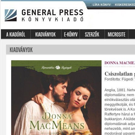
LÍRA KÖNYV
KISKERESKE
DONNA MACME
Csiszolatlan
Fordította: Fügedi
Anglia, 1881. Nehé
diplomatáira: nem 
elnökválasztás ut
meggyilkolják, és 
törekvések is. A K
Raffertyre hárul a
bukkanjon. A külde
diplomatának adja
nehezebb, mint ami
modorával ugyani