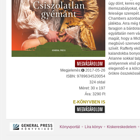
úgy dönt, keres eg
illemszabályokat, 
felesége szerepét.
Chambers azonban
játékba. Arra még 
faragjon a bárdolat
egyáltalán nem v
magát, hogy a Mich
megbúvó szenvedé
szívét. Rafferty e
kalandokba bonyol
Arianne sokkal tal
amilyennek első pil
elegendő-e a köl
Megjelenés:
2017-05-26
örökre összekössé
ISBN: 9789634520054
324 oldal
Méret: 30 x 197
Ára: 3290 Ft
E-KÖNYVBEN IS
Könyvportál
Líra könyv
Kiskereskedelem