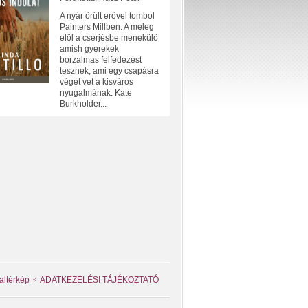
A nyár őrült erővel tombol
Painters Millben. A meleg
elől a cserjésbe menekülő
amish gyerekek
borzalmas felfedezést
tesznek, ami egy csapásra
véget vet a kisváros
nyugalmának. Kate
Burkholder...
altérkép
ADATKEZELÉSI TÁJÉKOZTATÓ