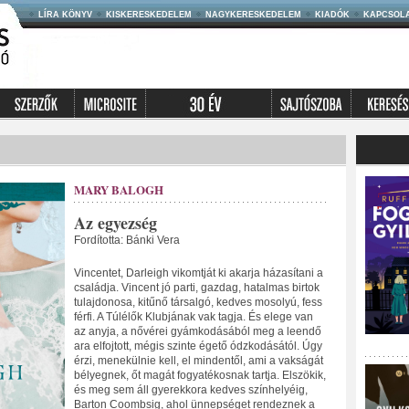
LÍRA KÖNYV
KISKERESKEDELEM
NAGYKERESKEDELEM
KIADÓK
KAPCSOL
MARY BALOGH
Az egyezség
Fordította: Bánki Vera
Vincentet, Darleigh vikomtját ki akarja házasítani a
családja. Vincent jó parti, gazdag, hatalmas birtok
tulajdonosa, kitűnő társalgó, kedves mosolyú, fess
férfi. A Túlélők Klubjának vak tagja. És elege van
az anyja, a nővérei gyámkodásából meg a leendő
ara elfojtott, mégis szinte égető ódzkodásától. Úgy
érzi, menekülnie kell, el mindentől, ami a vakságát
bélyegnek, őt magát fogyatékosnak tartja. Elszökik,
és meg sem áll gyerekkora kedves színhelyéig,
Barton Coombsig, ahol ünnepséget rendeznek a