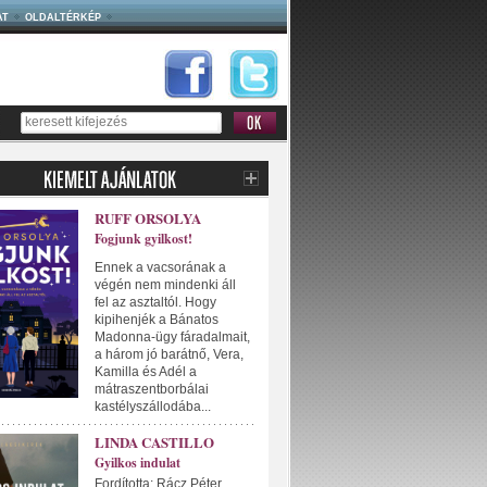
AT
OLDALTÉRKÉP
RUFF ORSOLYA
Fogjunk gyilkost!
Ennek a vacsorának a
végén nem mindenki áll
fel az asztaltól. Hogy
kipihenjék a Bánatos
Madonna-ügy fáradalmait,
a három jó barátnő, Vera,
Kamilla és Adél a
mátraszentborbálai
kastélyszállodába...
LINDA CASTILLO
Gyilkos indulat
Fordította: Rácz Péter