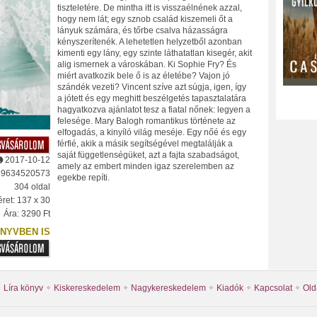
tiszteletére. De mintha itt is visszaélnének azzal,
hogy nem lát; egy sznob család kiszemeli őt a
lányuk számára, és tőrbe csalva házasságra
kényszerítenék. A lehetetlen helyzetből azonban
kimenti egy lány, egy szinte láthatatlan kisegér, akit
alig ismernek a városkában. Ki Sophie Fry? És
miért avatkozik bele ő is az életébe? Vajon jó
szándék vezeti? Vincent szíve azt súgja, igen, így
a jótett és egy meghitt beszélgetés tapasztalatára
hagyatkozva ajánlatot tesz a fiatal nőnek: legyen a
felesége. Mary Balogh romantikus története az
elfogadás, a kinyíló világ meséje. Egy nőé és egy
férfié, akik a másik segítségével megtalálják a
saját függetlenségüket, azt a fajta szabadságot,
2017-10-12
amely az embert minden igaz szerelemben az
89634520573
egekbe repíti.
304 oldal
ret: 137 x 30
Ára: 3290 Ft
NYVBEN IS
Líra könyv
Kiskereskedelem
Nagykereskedelem
Kiadók
Kapcsolat
Old