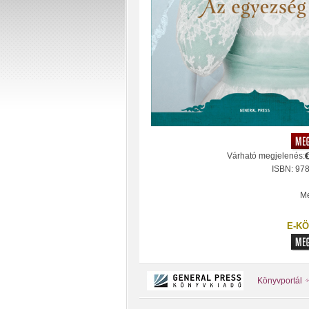
Várható megjelenés:
ISBN: 97
Mé
E-KÖ
Könyvportál