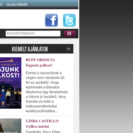
AT
OLDALTÉRKÉP
RUFF ORSOLYA
Fogjunk gyilkost!
Ennek a vacsorának a
végén nem mindenki áll
fel az asztaltól. Hogy
kipihenjék a Bánatos
Madonna-ügy fáradalmait,
a három jó barátnő, Vera,
Kamilla és Adél a
mátraszentborbálai
kastélyszállodába...
LINDA CASTILLO
Gyilkos indulat
Fordította: Rácz Péter