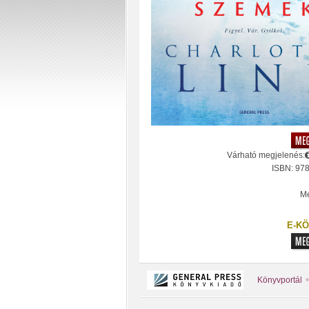
Várható megjelenés:
ISBN: 97
Mé
E-KÖ
Könyvportál