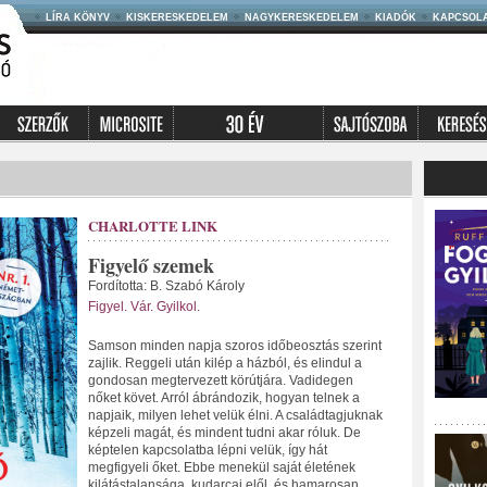
LÍRA KÖNYV
KISKERESKEDELEM
NAGYKERESKEDELEM
KIADÓK
KAPCSOL
CHARLOTTE LINK
Figyelő szemek
Fordította: B. Szabó Károly
Figyel. Vár. Gyilkol.
Samson minden napja szoros időbeosztás szerint
zajlik. Reggeli után kilép a házból, és elindul a
gondosan megtervezett körútjára. Vadidegen
nőket követ. Arról ábrándozik, hogyan telnek a
napjaik, milyen lehet velük élni. A családtagjuknak
képzeli magát, és mindent tudni akar róluk. De
képtelen kapcsolatba lépni velük, így hát
megfigyeli őket. Ebbe menekül saját életének
kilátástalansága, kudarcai elől, és hamarosan