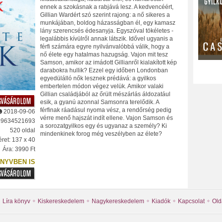
ennek a szokásnak a rabjává lesz. A kedvencéért,
Gillian Wardért szó szerint rajong: a nő sikeres a
munkájában, boldog házasságban él, egy kamasz
lány szerencsés édesanyja. Egyszóval tökéletes -
legalábbis kívülről annak látszik. Idővel ugyanis a
férfi számára egyre nyilvánvalóbbá válik, hogy a
nő élete egy hatalmas hazugság. Vajon mit tesz
Samson, amikor az imádott Gillianről kialakított kép
darabokra hullik? Ezzel egy időben Londonban
egyedülálló nők lesznek prédává: a gyilkos
embertelen módon végez velük. Amikor valaki
Gillian családjából az őrült mészárlás áldozatául
esik, a gyanú azonnal Samsonra terelődik. A
férfinak ráadásul nyoma vész, a rendőrség pedig
2018-09-06
vérre menő hajszát indít ellene. Vajon Samson és
89634521693
a sorozatgyilkos egy és ugyanaz a személy? Ki
520 oldal
mindenkinek forog még veszélyben az élete?
ret: 137 x 40
Ára: 3990 Ft
NYVBEN IS
Líra könyv
Kiskereskedelem
Nagykereskedelem
Kiadók
Kapcsolat
Old