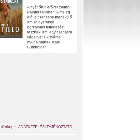
A nyár őrült erővel tombol
Painters Millben. A meleg
elől a cserjésbe menekülő
amish gyerekek
borzalmas felfedezést
tesznek, ami egy csapásra
véget vet a kisváros
nyugalmának. Kate
Burkholder...
altérkép
ADATKEZELÉSI TÁJÉKOZTATÓ