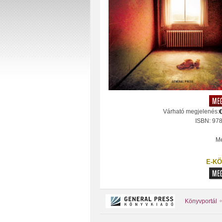
Várható megjelenés:
ISBN: 97
Mé
E-KÖ
Könyvportál