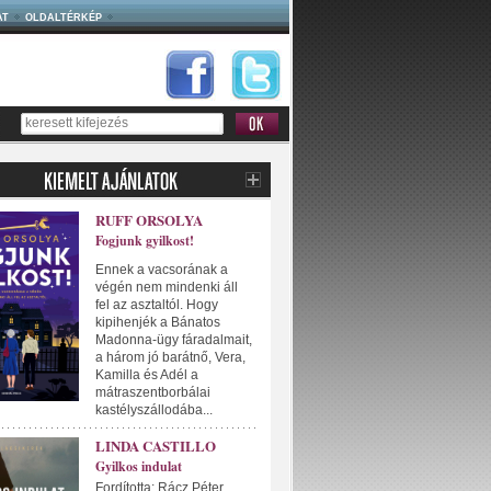
AT
OLDALTÉRKÉP
RUFF ORSOLYA
Fogjunk gyilkost!
Ennek a vacsorának a
végén nem mindenki áll
fel az asztaltól. Hogy
kipihenjék a Bánatos
Madonna-ügy fáradalmait,
a három jó barátnő, Vera,
Kamilla és Adél a
mátraszentborbálai
kastélyszállodába...
LINDA CASTILLO
Gyilkos indulat
Fordította: Rácz Péter