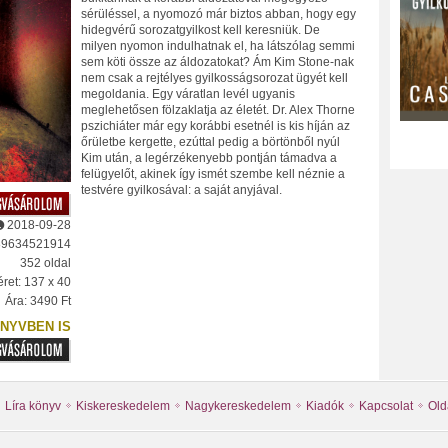
sérüléssel, a nyomozó már biztos abban, hogy egy
hidegvérű sorozatgyilkost kell keresniük. De
milyen nyomon indulhatnak el, ha látszólag semmi
sem köti össze az áldozatokat? Ám Kim Stone-nak
nem csak a rejtélyes gyilkosságsorozat ügyét kell
megoldania. Egy váratlan levél ugyanis
meglehetősen fölzaklatja az életét. Dr. Alex Thorne
pszichiáter már egy korábbi esetnél is kis híján az
őrületbe kergette, ezúttal pedig a börtönből nyúl
Kim után, a legérzékenyebb pontján támadva a
felügyelőt, akinek így ismét szembe kell néznie a
testvére gyilkosával: a saját anyjával.
2018-09-28
89634521914
352 oldal
ret: 137 x 40
Ára: 3490 Ft
NYVBEN IS
Líra könyv
Kiskereskedelem
Nagykereskedelem
Kiadók
Kapcsolat
Old