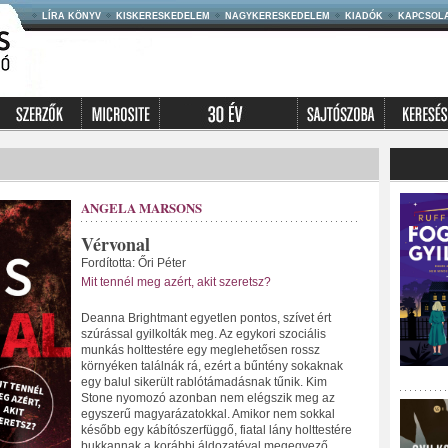
LÍRA KÖNYV
KISKERESKEDELEM
NAGYKERESKEDELEM
KIADÓK
KAPCSOL
ANGELA MARSONS
Vérvonal
Fordította: Őri Péter
Mit tennél meg azért, akit szeretsz?
Deanna Brightmant egyetlen pontos, szívet ért
szúrással gyilkolták meg. Az egykori szociális
munkás holttestére egy meglehetősen rossz
környéken találnák rá, ezért a bűntény sokaknak
egy balul sikerült rablótámadásnak tűnik. Kim
Stone nyomozó azonban nem elégszik meg az
egyszerű magyarázatokkal. Amikor nem sokkal
később egy kábítószerfüggő, fiatal lány holttestére
bukkannak a korábbi áldozatéval megegyező