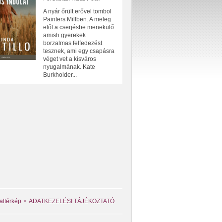
A nyár őrült erővel tombol
Painters Millben. A meleg
elől a cserjésbe menekülő
amish gyerekek
borzalmas felfedezést
tesznek, ami egy csapásra
véget vet a kisváros
nyugalmának. Kate
Burkholder...
altérkép
ADATKEZELÉSI TÁJÉKOZTATÓ