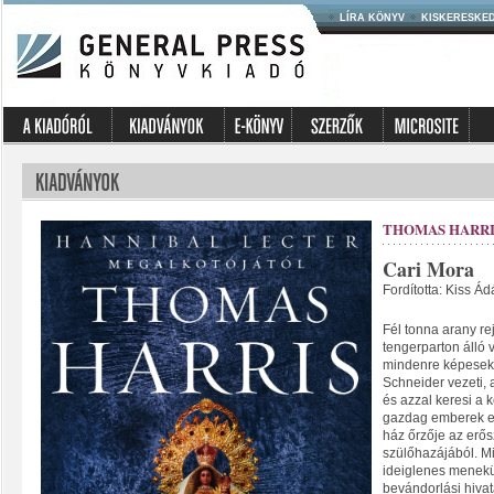
LÍRA KÖNYV
KISKERESKE
THOMAS HARRI
Cari Mora
Fordította: Kiss Á
Fél tonna arany re
tengerparton álló vi
mindenre képesek.
Schneider vezeti, a
és azzal keresi a k
gazdag emberek er
ház őrzője az erős
szülőhazájából. Mi
ideiglenes menekül
bevándorlási hiva