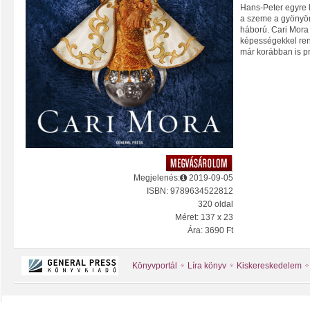
Hans-Peter egyre 
a szeme a gyönyörű
háború. Cari Mor
képességekkel rend
már korábban is pr
Megjelenés:
2019-09-05
ISBN: 9789634522812
320 oldal
Méret: 137 x 23
Ára: 3690 Ft
Könyvportál
Líra könyv
Kiskereskedelem