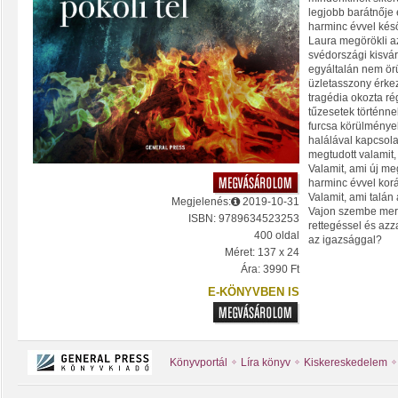
legjobb barátnője 
harminc évvel kés
Laura megörökli az
svédországi kisvá
egyáltalán nem örü
üzletasszony érkez
tragédia okozta r
tűzesetek történn
furcsa körülménye
halálával kapcsol
megtudott valamit,
Valamit, ami új me
harminc évvel kor
Valamit, ami talán 
Megjelenés:
2019-10-31
Vajon szembe mer-
ISBN: 9789634523253
rettegéssel és azz
400 oldal
az igazsággal?
Méret: 137 x 24
Ára: 3990 Ft
E-KÖNYVBEN IS
Könyvportál
Líra könyv
Kiskereskedelem