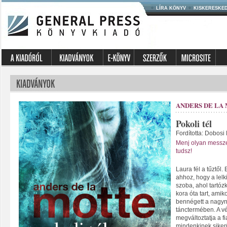
LÍRA KÖNYV
KISKERESKE
ANDERS DE LA
Pokoli tél
Fordította: Dobosi
Menj olyan messze
tudsz!
Laura fél a tűztől
ahhoz, hogy a lelk
szoba, ahol tartózk
kora óta tart, ami
bennégett a nagyn
tánctermében. A vé
megváltoztatja a f
mindenkinek siker