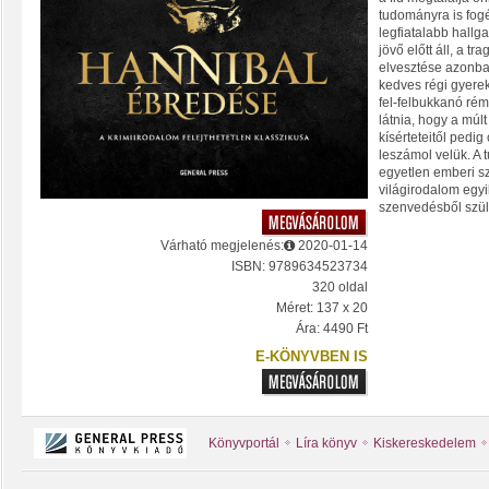
tudományra is fogé
legfiatalabb hallg
jövő előtt áll, a tr
elvesztése azonba
kedves régi gyere
fel-felbukkanó rémk
látnia, hogy a múl
kísérteteitől pedi
leszámol velük. A t
egyetlen emberi s
világirodalom egy
szenvedésből szüle
Várható megjelenés:
2020-01-14
ISBN: 9789634523734
320 oldal
Méret: 137 x 20
Ára: 4490 Ft
E-KÖNYVBEN IS
Könyvportál
Líra könyv
Kiskereskedelem