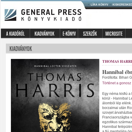
LÍRA KÖNYV
KISKERESKE
THOMAS HARRI
Hannibal éb
Fordította: Bihari 
Történet a gonosz 
Egy néma kisfiú a
körül - Hannibal L
álomból lép elénk
borzalmai után Rob
szovjet árvaházban
Franciaországba v
egzotikus származ
Hannibal felépülé
a fiú megtalálja ö