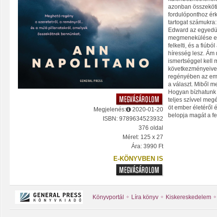
azonban összeköti
fordulóponthoz érk
tartogat számukra:
Edward az egyedül
megmenekülése eg
felkelti, és a fiúb
híresség lesz. Ám
ismertséggel kell
következményeivel 
regényében az emb
a választ. Miből 
Hogyan bízhatunk
teljes szívvel megé
öt ember életéről 
Megjelenés:
2020-01-20
belopja magát a fe
ISBN: 9789634523932
376 oldal
Méret: 125 x 27
Ára: 3990 Ft
E-KÖNYVBEN IS
Könyvportál
Líra könyv
Kiskereskedelem