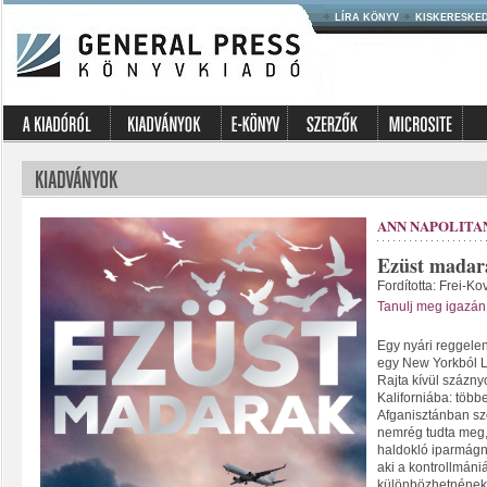
LÍRA KÖNYV
KISKERESKE
ANN NAPOLITA
Ezüst madar
Fordította: Frei-Ko
Tanulj meg igazán 
Egy nyári reggelen
egy New Yorkból L
Rajta kívül százn
Kaliforniába: több
Afganisztánban szol
nemrég tudta meg,
haldokló iparmágn
aki a kontrollmáni
különbözhetnének