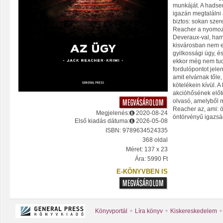
munkáját. A hadse
igazán megtalálni 
biztos: sokan szere
Reacher a nyomoz
Deveraux-val, ham
kisvárosban nem e
gyilkossági ügy, é
ekkor még nem tud
fordulópontot jelen
amit elvárnak tőle
kötelékein kívül. 
akcióhősének előtö
olvasó, amelyből m
Reacher az, ami: 
Megjelenés:
2020-08-24
öntörvényű igazsá
Első kiadás dátuma:
2026-05-08
ISBN: 9789634524335
368 oldal
Méret: 137 x 23
Ára: 5990 Ft
E-KÖNYVBEN IS
Könyvportál
Líra könyv
Kiskereskedelem