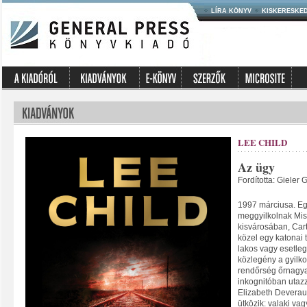
LÍRA KÖNYV
KISKERESKE
LEE CHILD
Az ügy
Fordította: Gieler 
1997 márciusa. Egy
meggyilkolnak Mis
kisvárosában, Cart
közel egy katonai 
lakos vagy esetleg
közlegény a gyilk
rendőrség őrnagyak
inkognitóban utazzo
Elizabeth Deverau
ütközik: valaki va