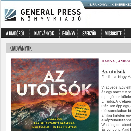
LÍRA KÖNYV
KISKERESKE
HANNA JAMES
Az utolsók
Fordította: Nagy M
Világvége. Egy elha
és egy holttest A 
rajongóinak kötele
J. Tudor, A Krétae
után Jon épp egy, a
előcsarnokában bön
amikor hirtelen eg
elképzelhetetlennek
Washingtont atomt
És Londont. Majd B