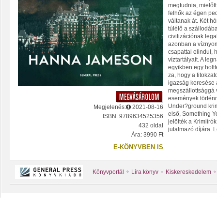
megtudnia, mielőtt 
felhők az égen pe
váltanak át. Két 
túlélő a szállodáb
civilizációnak lega
azonban a víznyom
csapattal elindul,
víztartályait. A 
egyikben egy holt
za, hogy a titokzat
igazság keresése
megszállottsággá v
események történ
Under?ground krim
Megjelenés:
2021-08-16
első, Something Y
ISBN: 9789634525356
jelölték a Krimiír
432 oldal
jutalmazó díjára. 
Ára: 3990 Ft
E-KÖNYVBEN IS
Könyvportál
Líra könyv
Kiskereskedelem