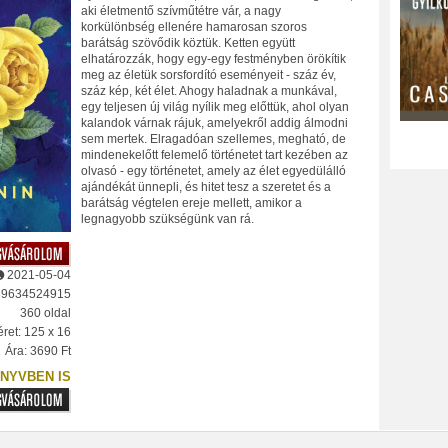
aki életmentő szívműtétre vár, a nagy
korkülönbség ellenére hamarosan szoros
barátság szövődik köztük. Ketten együtt
elhatározzák, hogy egy-egy festményben örökítik
meg az életük sorsfordító eseményeit - száz év,
száz kép, két élet. Ahogy haladnak a munkával,
egy teljesen új világ nyílik meg előttük, ahol olyan
kalandok várnak rájuk, amelyekről addig álmodni
sem mertek. Elragadóan szellemes, megható, de
mindenekelőtt felemelő történetet tart kezében az
olvasó - egy történetet, amely az élet egyedülálló
ajándékát ünnepli, és hitet tesz a szeretet és a
barátság végtelen ereje mellett, amikor a
legnagyobb szükségünk van rá.
2021-05-04
89634524915
360 oldal
ret: 125 x 16
Ára: 3690 Ft
NYVBEN IS