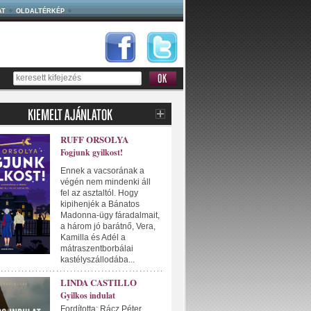
AT
OLDALTÉRKÉP
RUFF ORSOLYA
Fogjunk gyilkost!
Ennek a vacsorának a
végén nem mindenki áll
fel az asztaltól. Hogy
kipihenjék a Bánatos
Madonna-ügy fáradalmait,
a három jó barátnő, Vera,
Kamilla és Adél a
mátraszentborbálai
kastélyszállodába...
LINDA CASTILLO
Gyilkos indulat
Fordította: Rácz Péter