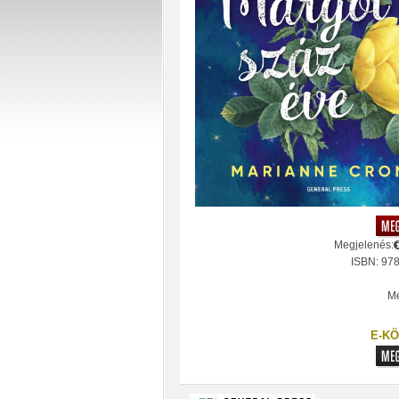
Megjelenés:
ISBN: 97
Mé
E-KÖ