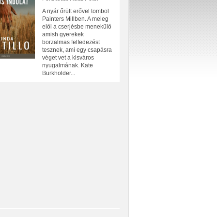
A nyár őrült erővel tombol
Painters Millben. A meleg
elől a cserjésbe menekülő
amish gyerekek
borzalmas felfedezést
tesznek, ami egy csapásra
véget vet a kisváros
nyugalmának. Kate
Burkholder...