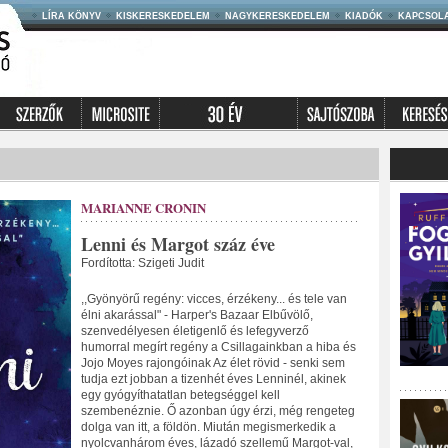
LÍRA KÖNYV
KISKERESKEDELEM
NAGYKERESKEDELEM
KIADÓK
KAPCSOL
MARIANNE CRONIN
Lenni és Margot száz éve
Fordította: Szigeti Judit
,,Gyönyörű regény: vicces, érzékeny... és tele van
élni akarással" - Harper's Bazaar Elbűvölő,
szenvedélyesen életigenlő és lefegyverző
humorral megírt regény a Csillagainkban a hiba és
Jojo Moyes rajongóinak Az élet rövid - senki sem
tudja ezt jobban a tizenhét éves Lenninél, akinek
egy gyógyíthatatlan betegséggel kell
szembenéznie. Ő azonban úgy érzi, még rengeteg
dolga van itt, a földön. Miután megismerkedik a
nyolcvanhárom éves, lázadó szellemű Margot-val,