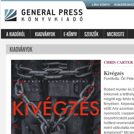
LÍRA KÖNYV
KISKERESKE
CHRIS CARTER
Kivégzés
Fordította: Őri Péte
Robert Hunter és 
érkeznek a tetthel
mögött egy fehér 
fényében. Képeslap
előtt. Ami azonban
nyomozót, cseppet
összefröcskölt pad
holttest reverendá
miért változtatta 
templomot? Mit jele