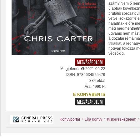
szám? Nem ő lenne
újabbak következn
brutális sorozatgy
vetve, sokszor fel
haladnak előre meg
még megmenthetnek
ugyanis nem mást a
áldozatai rémálmát 
titkaikat, a legnag
hogyan fokozza mé
végsőkig.
Megjelenés:
2021-09-22
ISBN: 9789634525479
384 oldal
Ára: 4990 Ft
E-KÖNYVBEN IS
Könyvportál
Líra könyv
Kiskereskedelem