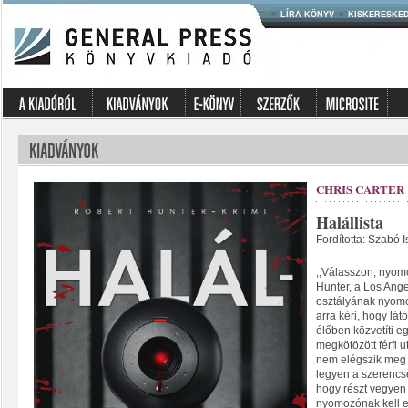
LÍRA KÖNYV
KISKERESKE
CHRIS CARTER
Halállista
Fordította: Szabó I
,,Válasszon, nyomo
Hunter, a Los Ange
osztályának nyomo
arra kéri, hogy lá
élőben közvetíti eg
megkötözött férfi u
nem elégszik meg 
legyen a szerencsé
hogy részt vegyen
nyomozónak kell e