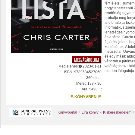
férfi élete. Hunte
hogy tehetetlenül 
rendőrség ugyanis 
próbálja meg leny
telefonáló tartózko
informatikus zseni
lehetséges nyomot 
és a társa, Garci
fejtörést jelent, h
kerítésének. A te
megszólal. Ugyana
és egy másik áldoz
változtat a játéks
valóságshow-t talá
Megjelenés:
2023-01-11
minden látogatója 
ISBN: 9789634527060
360 oldal
Méret: 137 x 30
Ára: 5490 Ft
E-KÖNYVBEN IS
Könyvportál
Líra könyv
Kiskereskedelem