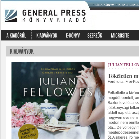
LÍRA KÖNYV
KISKERESKE
JULIAN FELLO
Tökéletlen m
Fordította: Frei-Ko
Felkeltette a kíván
megdöbbentett, a
Baxter levelét a s
jótékonysági felk
áldott nap elárasz
negyven éve nem l
módon nem érintke
óta... De volt egy 
meglepődésemnek,
őt. A sikeres író m