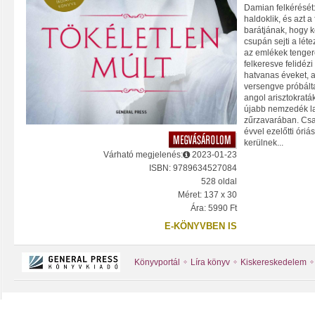
Damian felkérését:
haldoklik, és azt a
barátjának, hogy 
csupán sejti a lét
az emlékek tenger
felkeresve felidézi
hatvanas éveket, a
versengve próbálta
angol arisztokratá
újabb nemzedék l
zűrzavarában. Csa
évvel ezelőtti óriás
kerülnek...
Várható megjelenés:
2023-01-23
ISBN: 9789634527084
528 oldal
Méret: 137 x 30
Ára: 5990 Ft
E-KÖNYVBEN IS
Könyvportál
Líra könyv
Kiskereskedelem