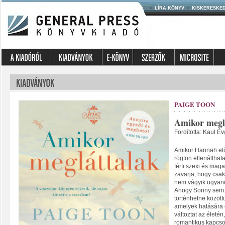
LÍRA KÖNYV
KISKERESKE
PAIGE TOON
Amikor megl
Fordította: Kaul Év
Amikor Hannah elő
rögtön ellenállhata
férfi szexi és mag
zavarja, hogy csak
nem vágyik ugyani
Ahogy Sonny sem. 
történhetne közöttü
amelyek hatására 
változtat az életé
romantikus kapcsol