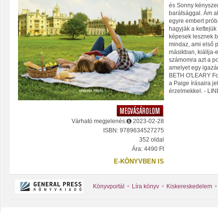
és Sonny kényszer
barátsággal. Ám a
egyre embert prób
hagyják a kettejük
képesek lesznek b
mindaz, ami első 
másikban, kiállja-
számomra azt a po
amelyet egy igazán
BETH O'LEARY Ford
a Paige írásaira j
érzelmekkel. - L
Várható megjelenés:
2023-02-28
ISBN: 9789634527275
352 oldal
Ára: 4490 Ft
E-KÖNYVBEN IS
Könyvportál
Líra könyv
Kiskereskedelem