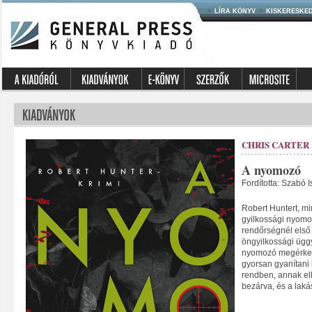
LÍRA KÖNYV
KISKERESKE
CHRIS CARTER
A nyomozó
Fordította: Szabó I
Robert Huntert, mi
gyilkossági nyomo
rendőrségnél első
öngyilkossági ügg
nyomozó megérkez
gyorsan gyanítani 
rendben, annak ell
bezárva, és a laká