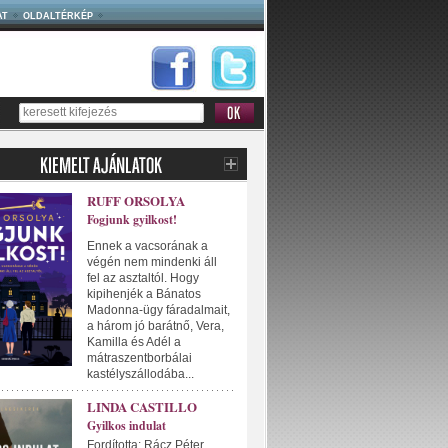
AT
OLDALTÉRKÉP
RUFF ORSOLYA
Fogjunk gyilkost!
Ennek a vacsorának a
végén nem mindenki áll
fel az asztaltól. Hogy
kipihenjék a Bánatos
Madonna-ügy fáradalmait,
a három jó barátnő, Vera,
Kamilla és Adél a
mátraszentborbálai
kastélyszállodába...
LINDA CASTILLO
Gyilkos indulat
Fordította: Rácz Péter