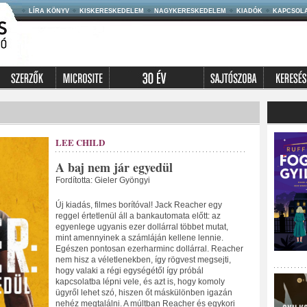
LÍRA KÖNYV
KISKERESKEDELEM
NAGYKERESKEDELEM
KIADÓK
KAPCSOL
LEE CHILD
A baj nem jár egyedül
Fordította: Gieler Gyöngyi
Új kiadás, filmes borítóval! Jack Reacher egy
reggel értetlenül áll a bankautomata előtt: az
egyenlege ugyanis ezer dollárral többet mutat,
mint amennyinek a számláján kellene lennie.
Egészen pontosan ezerharminc dollárral. Reacher
nem hisz a véletlenekben, így rögvest megsejti,
hogy valaki a régi egységétől így próbál
kapcsolatba lépni vele, és azt is, hogy komoly
ügyről lehet szó, hiszen őt máskülönben igazán
nehéz megtalálni. A múltban Reacher és egykori