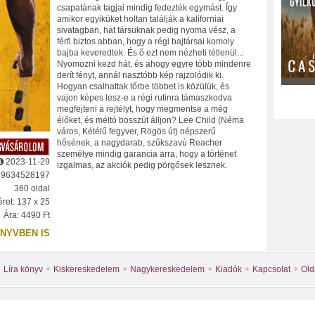
csapatának tagjai mindig fedezték egymást. Így
amikor egyiküket holtan találják a kaliforniai
sivatagban, hat társuknak pedig nyoma vész, a
férfi biztos abban, hogy a régi bajtársai komoly
bajba keveredtek. És ő ezt nem nézheti tétlenül...
Nyomozni kezd hát, és ahogy egyre több mindenre
derít fényt, annál riasztóbb kép rajzolódik ki.
Hogyan csalhattak tőrbe többet is közülük, és
vajon képes lesz-e a régi rutinra támaszkodva
megfejteni a rejtélyt, hogy megmentse a még
élőket, és méltó bosszút álljon? Lee Child (Néma
város, Kétélű fegyver, Rögös út) népszerű
hősének, a nagydarab, szűkszavú Reacher
személye mindig garancia arra, hogy a történet
2023-11-29
izgalmas, az akciók pedig pörgősek lesznek.
89634528197
360 oldal
ret: 137 x 25
Ára: 4490 Ft
NYVBEN IS
Líra könyv
Kiskereskedelem
Nagykereskedelem
Kiadók
Kapcsolat
Old