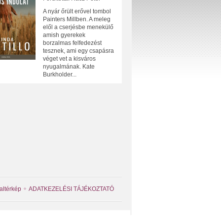
A nyár őrült erővel tombol
Painters Millben. A meleg
elől a cserjésbe menekülő
amish gyerekek
borzalmas felfedezést
tesznek, ami egy csapásra
véget vet a kisváros
nyugalmának. Kate
Burkholder...
altérkép
ADATKEZELÉSI TÁJÉKOZTATÓ