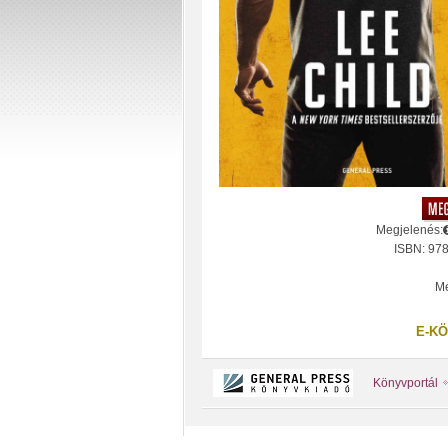
Megjelenés:
ISBN: 97
Mé
E-KÖ
Könyvportál