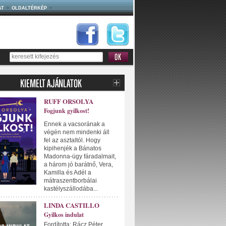
AT
OLDALTÉRKÉP
RUFF ORSOLYA
Fogjunk gyilkost!
Ennek a vacsorának a
végén nem mindenki áll
fel az asztaltól. Hogy
kipihenjék a Bánatos
Madonna-ügy fáradalmait,
a három jó barátnő, Vera,
Kamilla és Adél a
mátraszentborbálai
kastélyszállodába...
LINDA CASTILLO
Gyilkos indulat
Fordította: Rácz Péter