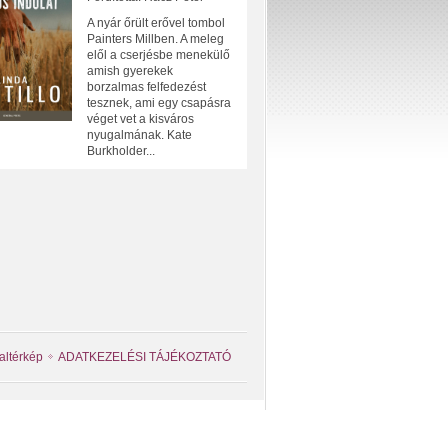
A nyár őrült erővel tombol
Painters Millben. A meleg
elől a cserjésbe menekülő
amish gyerekek
borzalmas felfedezést
tesznek, ami egy csapásra
véget vet a kisváros
nyugalmának. Kate
Burkholder...
altérkép
ADATKEZELÉSI TÁJÉKOZTATÓ