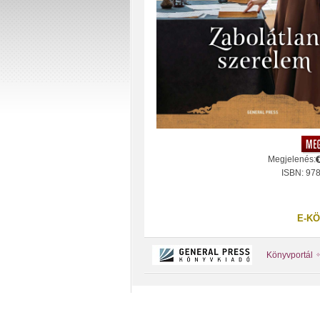
Megjelenés:
ISBN: 97
E-KÖ
Könyvportál