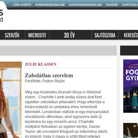
LÍRA KÖNYV
KISKERESKEDELEM
NAGYKERESKEDELEM
KIADÓK
KAPCSOL
JULIE KLASSEN
Zabolátlan szerelem
Fordította: Pejkov Boján
Még egy tiszteletes jóravaló lánya is hibázhat
olykor... Charlotte Lamb pedig súlyos árat fizet
egyetlen zabolátlan pillanatért. Hogy elkerülje a
kíváncsiskodó és pletykára éhes ismerősök
tekintetét, Londonban rejtőzik el egy leányanyákat
elszállásoló otthonban, ahol egyszerre talál új
barátokra és egy ismerős arcra. Charlotte
múltjából felbukkan az egykori kérője, Daniel
Taylor, aki orvosként felügyeli az intézmény lakóit,
és kiderül, hogy ő maga is sötét titkot rejteget.