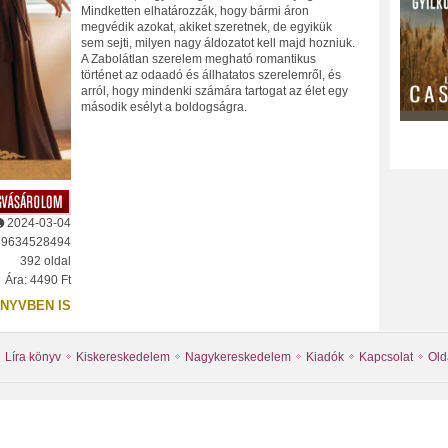
Mindketten elhatározzák, hogy bármi áron
megvédik azokat, akiket szeretnek, de egyikük
sem sejti, milyen nagy áldozatot kell majd hozniuk.
A Zabolátlan szerelem megható romantikus
történet az odaadó és állhatatos szerelemről, és
arról, hogy mindenki számára tartogat az élet egy
második esélyt a boldogságra.
2024-03-04
89634528494
392 oldal
Ára: 4490 Ft
NYVBEN IS
Líra könyv
Kiskereskedelem
Nagykereskedelem
Kiadók
Kapcsolat
Old