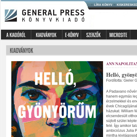
LÍRA KÖNYV
KISKERESKE
ANN NAPOLITA
Helló, gyön
Fordította: Gieler 
A Padavano nővér
hanem egymás legj
érzelmekkel és ene
évek Chicagójának
házukat. William W
elcsendesült otthon
sújtott szülei képt
felé. Így amikor t
ambiciózus Julia 
mintha kivilágosod