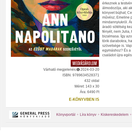
érkeznek a testvére
álmodozója, aki a
könyvet bújhat; Ce
művész; Emeline 
mindannyiukról. Á
áradó sötétség kez
fényét, nem Julia, 
bizalmasa. Így az
törik darabokra, h
szövetsége is. Vaj
egymáshoz? És a s
családot újra egés
Várható megjelenés:
2024-03-20
ISBN: 9789634528371
432 oldal
Méret: 143 x 30
Ára: 6490 Ft
E-KÖNYVBEN IS
Könyvportál
Líra könyv
Kiskereskedelem