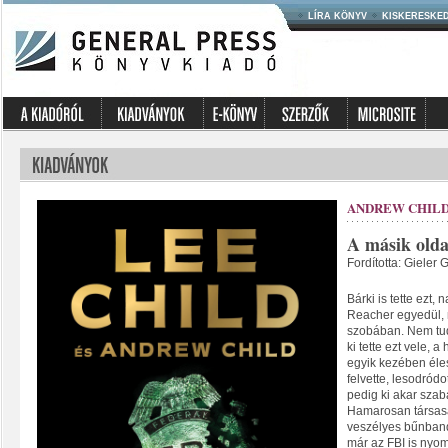
LÍRA KÖNYV
KISKERESKE
ANDREW CHILD
A másik olda
Fordította: Gieler 
Bárki is tette ezt,
Reacher egyedül, 
szobában. Nem tudj
ki tette ezt vele, 
egyik kezében éles
felvette, lesodródo
pedig ki akar szab
Hamarosan társasá
veszélyes bűnband
már az FBI is nyom