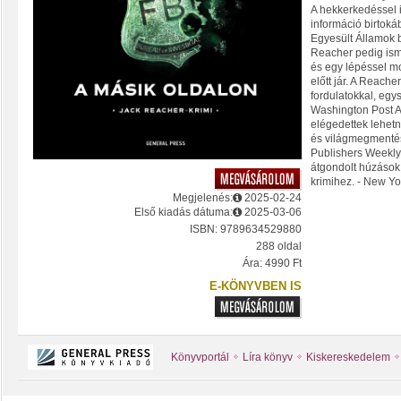
A hekkerkedéssel i
információ birtoká
Egyesült Államok b
Reacher pedig ismé
és egy lépéssel mo
előtt jár. A Reache
fordulatokkal, egy
Washington Post A 
elégedettek lehetn
és világmegmentés.
Publishers Weekly
átgondolt húzások.
krimihez. - New Yo
Megjelenés:
2025-02-24
Első kiadás dátuma:
2025-03-06
ISBN: 9789634529880
288 oldal
Ára: 4990 Ft
E-KÖNYVBEN IS
Könyvportál
Líra könyv
Kiskereskedelem