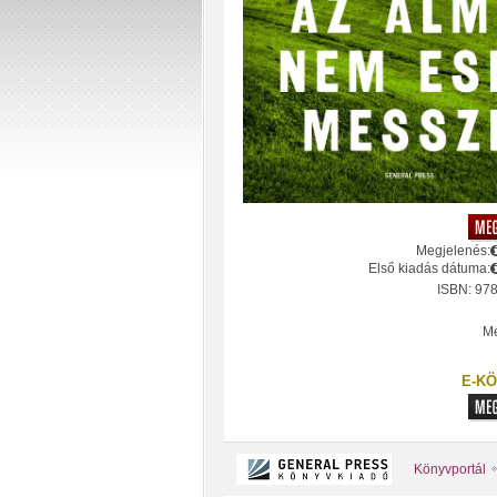
Megjelenés:
Első kiadás dátuma:
ISBN: 97
Mé
E-KÖ
Könyvportál