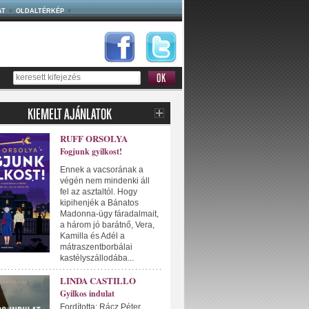
AT
OLDALTÉRKÉP
RUFF ORSOLYA
Fogjunk gyilkost!
Ennek a vacsorának a
végén nem mindenki áll
fel az asztaltól. Hogy
kipihenjék a Bánatos
Madonna-ügy fáradalmait,
a három jó barátnő, Vera,
Kamilla és Adél a
mátraszentborbálai
kastélyszállodába...
LINDA CASTILLO
Gyilkos indulat
Fordította: Rácz Péter