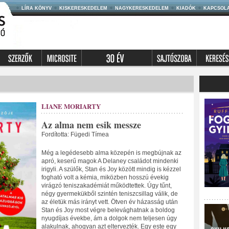
LÍRA KÖNYV
KISKERESKEDELEM
NAGYKERESKEDELEM
KIADÓK
KAPCSOL
LIANE MORIARTY
Az alma nem esik messze
Fordította: Fügedi Tímea
Még a legédesebb alma közepén is megbújnak az
apró, keserű magok A Delaney családot mindenki
irigyli. A szülők, Stan és Joy között mindig is kézzel
fogható volt a kémia, miközben hosszú évekig
virágzó teniszakadémiát működtettek. Úgy tűnt,
négy gyermekükből szintén teniszcsillag válik, de
az életük más irányt vett. Ötven év házasság után
Stan és Joy most végre belevághatnak a boldog
nyugdíjas évekbe, ám a dolgok nem teljesen úgy
alakulnak, ahogyan azt eltervezték. Egy este egy