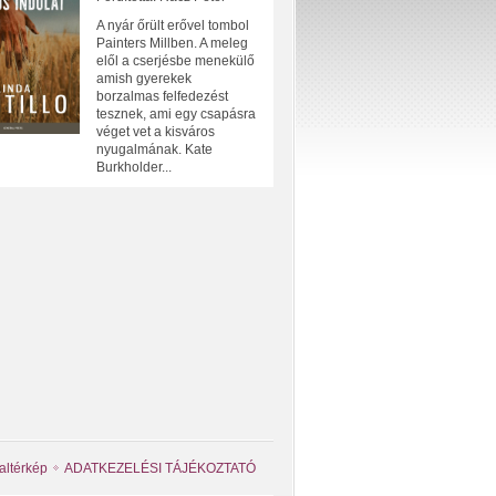
A nyár őrült erővel tombol
Painters Millben. A meleg
elől a cserjésbe menekülő
amish gyerekek
borzalmas felfedezést
tesznek, ami egy csapásra
véget vet a kisváros
nyugalmának. Kate
Burkholder...
altérkép
ADATKEZELÉSI TÁJÉKOZTATÓ