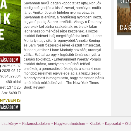
Savannah nevű idegen kopogtat az ajtajukon, ők
pedig befogadják a kissé zavart, homályos múltú
lányt. Amikor Joynak hirtelen nyoma vész, és
Savannah is eltűnik, a rendőrség nyomozni kezd,
a gyanú pedig Stanre terelődik. Ahogy a Delaney
gyerekek két pártra szakadnak, és életük talán
legnehezebb mérkőzésébe kezdenek, a közös
családi történet is új megvilágításba kerül... Liane
Moriarty nagy sikerű regényéből Annette Bening
és Sam Neill főszereplésével készült filmsorozat.
Minden, amihez Liane Moriarty hozzáér, arannyá
válik... Ezúttal az egyik legősibb témához nyúl: a
családi titkokhoz. - Entertainment Weekly Pörgős
családi dráma, amelyben a múltból feltörő
2025-05-07
emlékek, a generációs örökség és a soha ki nem
2025-05-17
mondott sérelmek egyvelege adja a feszültséget.
89634529804
Moriarty most is megmutatta, hogy mesterien bánik
480 oldal
a női lélek működésével. - The New York Times
Book Review
ret: 137 x 25
Ára: 6490 Ft
NYVBEN IS
Líra könyv
Kiskereskedelem
Nagykereskedelem
Kiadók
Kapcsolat
Old