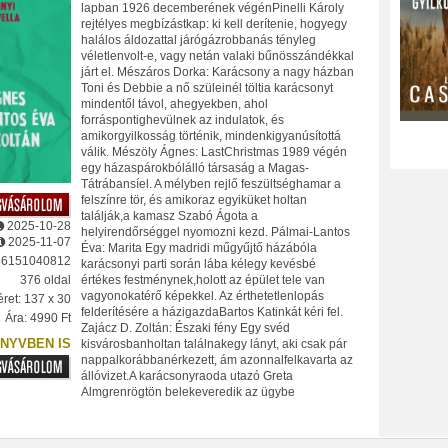
lapban 1926 decemberének végénPinelli Károly
rejtélyes megbízástkap: ki kell derítenie, hogyegy
halálos áldozattal járógázrobbanás tényleg
véletlenvolt-e, vagy netán valaki bűnösszándékkal
járt el. Mészáros Dorka: Karácsony a nagy házban
Toni és Debbie a nő szüleinél töltia karácsonyt
mindentől távol, ahegyekben, ahol
forráspontighevülnek az indulatok, és
amikorgyilkosság történik, mindenkigyanúsítottá
válik. Mészöly Ágnes: LastChristmas 1989 végén
egy házaspárokbólálló társaság a Magas-
Tátrábansíel. A mélyben rejlő feszültséghamar a
felszínre tör, és amikoraz egyiküket holtan
találják,a kamasz Szabó Ágota a
2025-10-28
helyirendőrséggel nyomozni kezd. Pálmai-Lantos
2025-11-07
Éva: Marita Egy madridi műgyűjtő házábóla
86151040812
karácsonyi parti során lába kélegy kevésbé
értékes festménynek,holott az épület tele van
376 oldal
vagyonokatérő képekkel. Az érthetetlenlopás
ret: 137 x 30
felderítésére a házigazdaBartos Katinkát kéri fel.
Ára: 4990 Ft
Zajácz D. Zoltán: Északi fény Egy svéd
NYVBEN IS
kisvárosbanholtan találnakegy lányt, aki csak pár
nappalkorábbanérkezett, ám azonnalfelkavarta az
állóvizet.A karácsonyraoda utazó Greta
Almgrenrögtön belekeveredik az ügybe