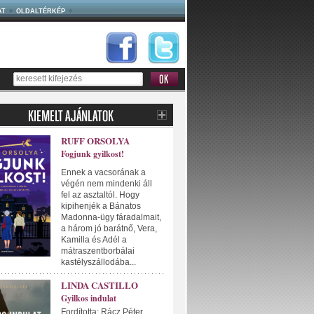
AT
OLDALTÉRKÉP
RUFF ORSOLYA
Fogjunk gyilkost!
Ennek a vacsorának a
végén nem mindenki áll
fel az asztaltól. Hogy
kipihenjék a Bánatos
Madonna-ügy fáradalmait,
a három jó barátnő, Vera,
Kamilla és Adél a
mátraszentborbálai
kastélyszállodába...
LINDA CASTILLO
Gyilkos indulat
Fordította: Rácz Péter