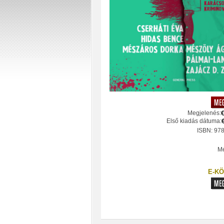
Megjelenés:
Első kiadás dátuma:
ISBN: 97
Mé
E-KÖ