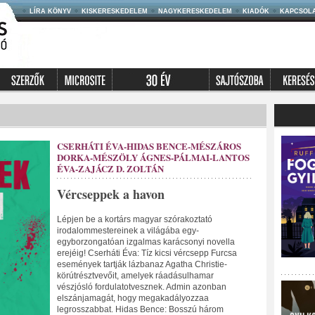
LÍRA KÖNYV
KISKERESKEDELEM
NAGYKERESKEDELEM
KIADÓK
KAPCSOL
CSERHÁTI ÉVA-HIDAS BENCE-MÉSZÁROS
DORKA-MÉSZÖLY ÁGNES-PÁLMAI-LANTOS
ÉVA-ZAJÁCZ D. ZOLTÁN
Vércseppek a havon
Lépjen be a kortárs magyar szórakoztató
irodalommestereinek a világába egy-
egyborzongatóan izgalmas karácsonyi novella
erejéig! Cserháti Éva: Tíz kicsi vércsepp Furcsa
események tartják lázbanaz Agatha Christie-
körútrésztvevőit, amelyek ráadásulhamar
vészjósló fordulatotvesznek. Admin azonban
elszánjamagát, hogy megakadályozzaa
legrosszabbat. Hidas Bence: Bosszú három