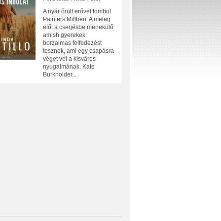
A nyár őrült erővel tombol
Painters Millben. A meleg
elől a cserjésbe menekülő
amish gyerekek
borzalmas felfedezést
tesznek, ami egy csapásra
véget vet a kisváros
nyugalmának. Kate
Burkholder...