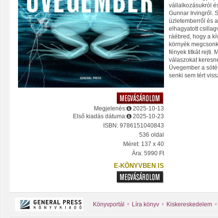
vállalkozásukról é
Gunnar Irvingről.
üzletemberről és 
elhagyatott csillag
ráébred, hogy a kív
környék megcsonkít
fények titkát rejti.
válaszokat keresne
Üvegember a söté
senki sem tért vissz
Megjelenés:
2025-10-13
Első kiadás dátuma:
2025-10-23
ISBN: 9786151040843
536 oldal
Méret: 137 x 40
Ára: 5990 Ft
E-KÖNYVBEN IS
Könyvportál
Líra könyv
Kiskereskedelem