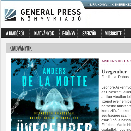
LÍRA KÖNYV
KISKERESKE
ANDERS DE LA
Üvegember
Fordította: Dobosi
Leonore Asker nyo
az Elveszett Lelke
amikor váratlan tel
tizenöt éve nem be
holttestre bukkant
kereszttüzébe kerü
segítségére számít
csak újból a befol
Eközben Martin Hil
családtól, hogy ír