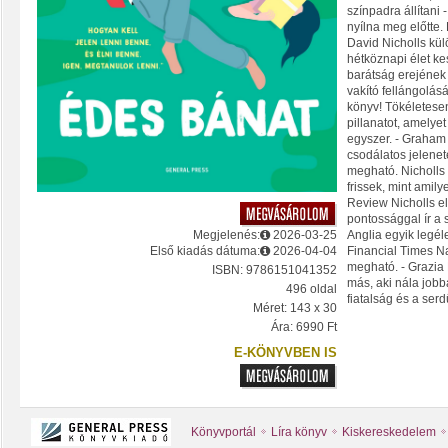
színpadra állítani 
nyílna meg előtte. 
David Nicholls kül
hétköznapi élet ke
barátság erejének
vakító fellángolá
könyv! Tökéletese
pillanatot, amelye
egyszer. - Graham
csodálatos jelenet
megható. Nicholls
frissek, mint amily
Review Nicholls 
pontossággal ír a 
Anglia egyik legé
Megjelenés:
2026-03-25
Financial Times N
Első kiadás dátuma:
2026-04-04
megható. - Grazia
ISBN: 9786151041352
más, aki nála job
496 oldal
fiatalság és a ser
Méret: 143 x 30
Ára: 6990 Ft
E-KÖNYVBEN IS
Könyvportál
Líra könyv
Kiskereskedelem