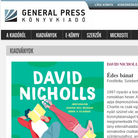
LÍRA KÖNYV
KISKERESKE
DAVID NICHOL
Édes bánat
Fordította: Sziebe
1997 nyarán a tize
romokban hever. A 
apja depresszióval
Charlie-ra csak eg
nyári szünet vár, 
bizonytalanságot t
megismerkedik Fran
lány ellenálhatatla
vonakodva csatlak
színtársulathoz, a