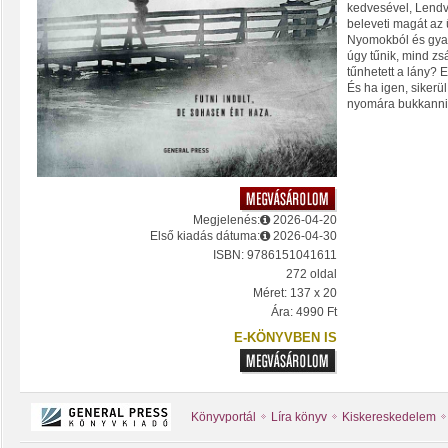
kedvesével, Lendv
beleveti magát az 
Nyomokból és gyan
úgy tűnik, mind zs
tűnhetett a lány? 
És ha igen, sikerü
nyomára bukkann
Megjelenés:
2026-04-20
Első kiadás dátuma:
2026-04-30
ISBN: 9786151041611
272 oldal
Méret: 137 x 20
Ára: 4990 Ft
E-KÖNYVBEN IS
Könyvportál
Líra könyv
Kiskereskedelem