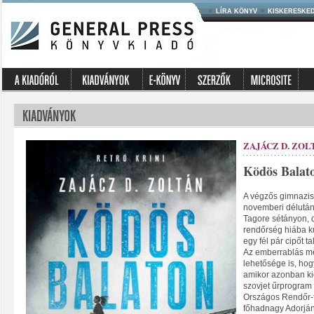
LÍRA KÖNYV
KISKERESKE
ZAJÁCZ D. ZOL
Ködös Balat
A végzős gimnazis
novemberi délutáno
Tagore sétányon, 
rendőrség hiába ku
egy fél pár cipőt t
Az emberrablás me
lehetősége is, hog
amikor azonban ki
szovjet űrprogram 
Országos Rendőr-
főhadnagy Adorján 