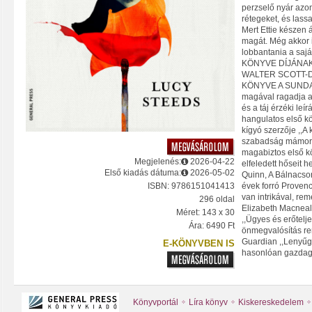
perzselő nyár azo
rétegeket, és lass
Mert Ettie készen 
magát. Még akkor i
lobbantania a sa
KÖNYVE DÍJÁNAK
WALTER SCOTT-D
KÖNYVE A SUNDAY
magával ragadja a
és a táj érzéki leí
hangulatos első kö
kígyó szerzője ,,A k
szabadság mámorí
magabiztos első k
Megjelenés:
2026-04-22
elfeledett hőseit 
Első kiadás dátuma:
2026-05-02
Quinn, A Bálnacson
ISBN: 9786151041413
évek forró Proven
van intrikával, re
296 oldal
Elizabeth Macneal
Méret: 143 x 30
,,Ügyes és erőtelje
Ára: 6490 Ft
önmegvalósítás ren
Guardian ,,Lenyűg
E-KÖNYVBEN IS
hasonlóan gazdag 
Könyvportál
Líra könyv
Kiskereskedelem