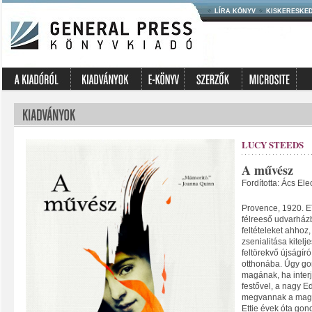
LÍRA KÖNYV
KISKERESKE
LUCY STEEDS
A művész
Fordította: Ács El
Provence, 1920. ET
félreeső udvarház
feltételeket ahhoz
zsenialitása kite
feltörekvő újságí
otthonába. Úgy go
magának, ha interj
festővel, a nagy E
megvannak a maga t
Ettie évek óta gond