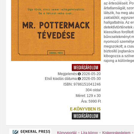
az értesüléseit. P
ártatlanságát, szo
látszik, ha meg ak
zaklatótól, egyszer
hallgattatnia. Az 
detektívtörténetek
klasszikus fordíto
bűncselekményt már
nyomozó személy
megszokott; a csa
biztosító jogtanác
kibogozza a szöve
rajong a különlege
Megjelenés:
2026-05-20
Első kiadás dátuma:
2026-05-30
ISBN: 9786151041246
304 oldal
Méret: 129 x 30
Ára: 5990 Ft
E-KÖNYVBEN IS
Könyvportál
Líra könyv
Kiskereskedelem