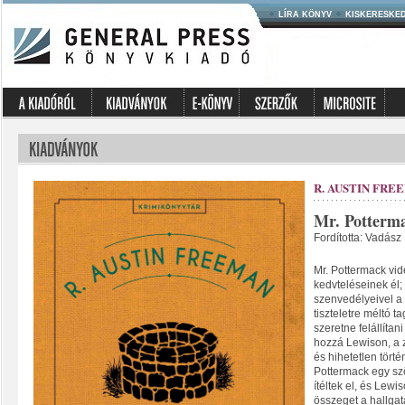
LÍRA KÖNYV
KISKERESKE
R. AUSTIN FRE
Mr. Potterma
Fordította: Vadász
Mr. Pottermack vi
kedvteléseinek él;
szenvedélyeivel a 
tiszteletre méltó t
szeretne felállítani
hozzá Lewison, a z
és hihetetlen törté
Pottermack egy szö
ítéltek el, és Lew
összeget a hallgat