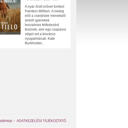
A nyár őrült erővel tombol
Painters Millben. A meleg
elől a cserjésbe menekülő
amish gyerekek
borzalmas felfedezést
tesznek, ami egy csapásra
véget vet a kisváros
nyugalmának. Kate
Burkholder...
altérkép
ADATKEZELÉSI TÁJÉKOZTATÓ