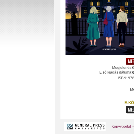
Megjelenés:
Első kiadás dátuma:
ISBN: 97
Mé
E-KÖ
Könyvportál