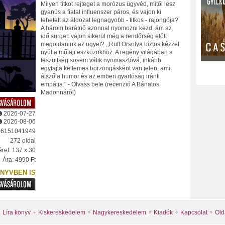
Milyen titkot rejteget a morózus ügyvéd, mitől lesz
gyanús a fiatal influenszer páros, és vajon ki
lehetett az áldozat legnagyobb - titkos - rajongója?
A három barátnő azonnal nyomozni kezd, ám az
idő sürget: vajon sikerül még a rendőrség előtt
megoldaniuk az ügyet? ,,Ruff Orsolya biztos kézzel
nyúl a műfaji eszközökhöz. A regény világában a
feszültség sosem válik nyomasztóvá, inkább
egyfajta kellemes borzongásként van jelen, amit
átsző a humor és az emberi gyarlóság iránti
empátia." - Olvass bele (recenzió A Bánatos
Madonnáról)
2026-07-27
2026-08-06
86151041949
272 oldal
ret: 137 x 30
Ára: 4990 Ft
NYVBEN IS
Líra könyv
Kiskereskedelem
Nagykereskedelem
Kiadók
Kapcsolat
Old