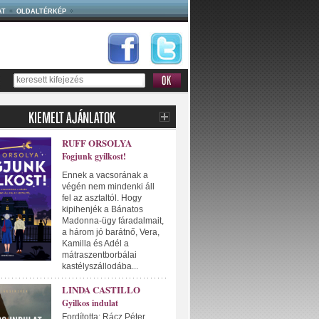
AT
OLDALTÉRKÉP
RUFF ORSOLYA
Fogjunk gyilkost!
Ennek a vacsorának a
végén nem mindenki áll
fel az asztaltól. Hogy
kipihenjék a Bánatos
Madonna-ügy fáradalmait,
a három jó barátnő, Vera,
Kamilla és Adél a
mátraszentborbálai
kastélyszállodába...
LINDA CASTILLO
Gyilkos indulat
Fordította: Rácz Péter