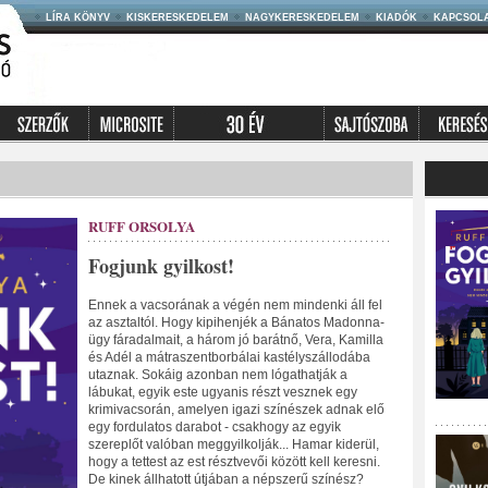
LÍRA KÖNYV
KISKERESKEDELEM
NAGYKERESKEDELEM
KIADÓK
KAPCSOL
RUFF ORSOLYA
Fogjunk gyilkost!
Ennek a vacsorának a végén nem mindenki áll fel
az asztaltól. Hogy kipihenjék a Bánatos Madonna-
ügy fáradalmait, a három jó barátnő, Vera, Kamilla
és Adél a mátraszentborbálai kastélyszállodába
utaznak. Sokáig azonban nem lógathatják a
lábukat, egyik este ugyanis részt vesznek egy
krimivacsorán, amelyen igazi színészek adnak elő
egy fordulatos darabot - csakhogy az egyik
szereplőt valóban meggyilkolják... Hamar kiderül,
hogy a tettest az est résztvevői között kell keresni.
De kinek állhatott útjában a népszerű színész?