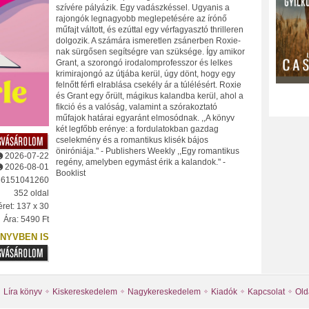
szívére pályázik. Egy vadászkéssel. Ugyanis a
rajongók legnagyobb meglepetésére az írónő
műfajt váltott, és ezúttal egy vérfagyasztó thrilleren
dolgozik. A számára ismeretlen zsánerben Roxie-
nak sürgősen segítségre van szüksége. Így amikor
Grant, a szorongó irodalomprofesszor és lelkes
krimirajongó az útjába kerül, úgy dönt, hogy egy
felnőtt férfi elrablása csekély ár a túlélésért. Roxie
és Grant egy őrült, mágikus kalandba kerül, ahol a
fikció és a valóság, valamint a szórakoztató
műfajok határai egyaránt elmosódnak. ,,A könyv
két legfőbb erénye: a fordulatokban gazdag
cselekmény és a romantikus klisék bájos
öniróniája." - Publishers Weekly ,,Egy romantikus
2026-07-22
regény, amelyben egymást érik a kalandok." -
2026-08-01
Booklist
86151041260
352 oldal
ret: 137 x 30
Ára: 5490 Ft
NYVBEN IS
Líra könyv
Kiskereskedelem
Nagykereskedelem
Kiadók
Kapcsolat
Old