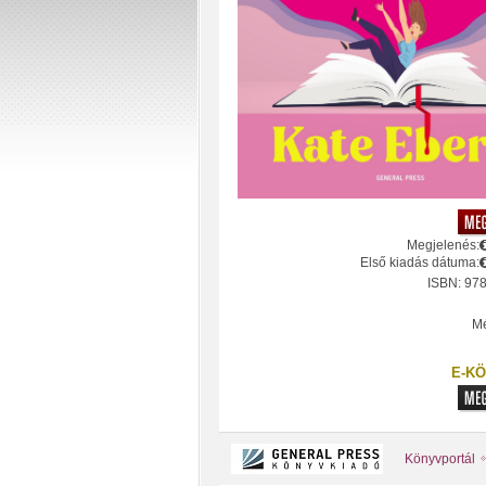
Megjelenés:
Első kiadás dátuma:
ISBN: 97
Mé
E-KÖ
Könyvportál