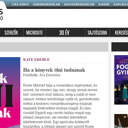
LÍRA KÖNYV
KISKERESKEDELEM
NAGYKERESKEDELEM
KIADÓK
KAPCSOL
KATE EBERLE
Ha a könyvek ölni tudnának
Fordította: Ács Eleonóra
Roxie Mitchell falja a romantikus regényeket, és
szereti, ha minden úgy van, ahogy annak lennie
kell: szerelem első látásra, amíg a halál el nem
választ. Amikor lehetősége nyílik rá, gondolkodás
nélkül a kedvenc romantikusregény-írójának
legújabb történetébe kívánja magát. És láss
csodát! Egyből egy randin találja magát egy
jóképű idegennel, aki minden tekintetben
tökéletesnek tűnik. Egy aprócska bökkenőt
leszámítva: a jóképű idegen szó szerint Roxie