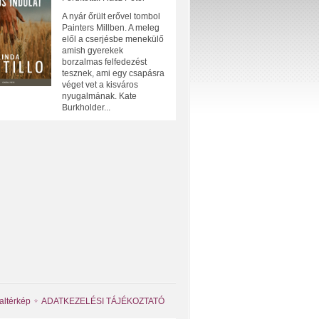
A nyár őrült erővel tombol
Painters Millben. A meleg
elől a cserjésbe menekülő
amish gyerekek
borzalmas felfedezést
tesznek, ami egy csapásra
véget vet a kisváros
nyugalmának. Kate
Burkholder...
altérkép
ADATKEZELÉSI TÁJÉKOZTATÓ