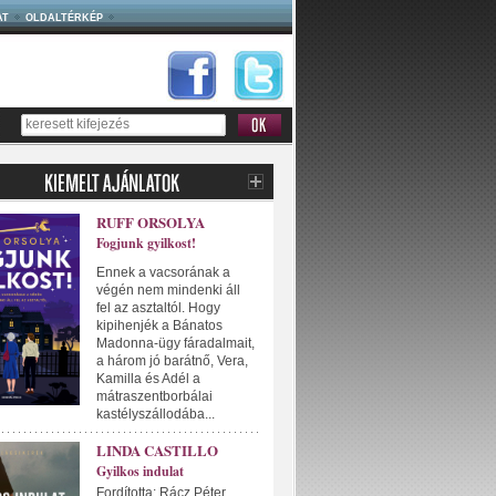
AT
OLDALTÉRKÉP
RUFF ORSOLYA
Fogjunk gyilkost!
Ennek a vacsorának a
végén nem mindenki áll
fel az asztaltól. Hogy
kipihenjék a Bánatos
Madonna-ügy fáradalmait,
a három jó barátnő, Vera,
Kamilla és Adél a
mátraszentborbálai
kastélyszállodába...
LINDA CASTILLO
Gyilkos indulat
Fordította: Rácz Péter