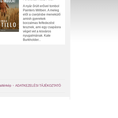
A nyár őrült erővel tombol
Painters Millben. A meleg
elől a cserjésbe menekülő
amish gyerekek
borzalmas felfedezést
tesznek, ami egy csapásra
véget vet a kisváros
nyugalmának. Kate
Burkholder...
altérkép
ADATKEZELÉSI TÁJÉKOZTATÓ