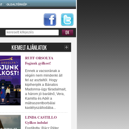
AT
OLDALTÉRKÉP
RUFF ORSOLYA
Fogjunk gyilkost!
Ennek a vacsorának a
végén nem mindenki áll
fel az asztaltól. Hogy
kipihenjék a Bánatos
Madonna-ügy fáradalmait,
a három jó barátnő, Vera,
Kamilla és Adél a
mátraszentborbálai
kastélyszállodába...
LINDA CASTILLO
Gyilkos indulat
Fordította: Rácz Péter