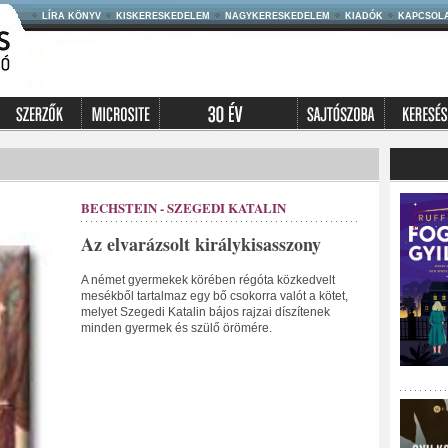
LÍRA KÖNYV
KISKERESKEDELEM
NAGYKERESKEDELEM
KIADÓK
KAPCSOL
BECHSTEIN - SZEGEDI KATALIN
Az elvarázsolt királykisasszony
A német gyermekek körében régóta közkedvelt
mesékből tartalmaz egy bő csokorra valót a kötet,
melyet Szegedi Katalin bájos rajzai díszítenek
minden gyermek és szülő örömére.