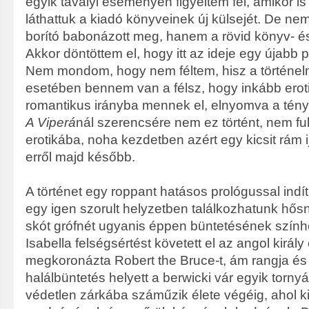
egyik tavalyi eseményén figyeltem fel, amikor is
láthattuk a kiadó könyveinek új külsejét. De n
borító babonázott meg, hanem a rövid könyv- és
Akkor döntöttem el, hogy itt az ideje egy újabb 
Nem mondom, hogy nem féltem, hisz a történel
esetében bennem van a félsz, hogy inkább erot
romantikus irányba mennek el, elnyomva a tény
A Viperá
nál szerencsére nem ez történt, nem f
erotikába, noha kezdetben azért egy kicsit rám ij
erről majd később.
A történet egy roppant hatásos prológussal indí
egy igen szorult helyzetben találkozhatunk hősn
skót grófnét ugyanis éppen büntetésének színhe
Isabella felségsértést követett el az angol király
megkoronázta Robert the Bruce-t, ám rangja és
halálbüntetés helyett a berwicki vár egyik tornyá
védetlen zárkába száműzik élete végéig, ahol ki