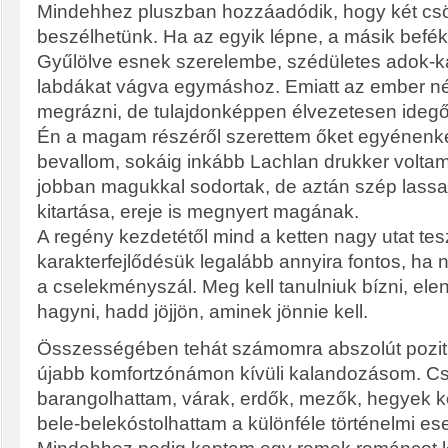
Mindehhez pluszban hozzáadódik, hogy két cs
beszélhetünk. Ha az egyik lépne, a másik beféke
Gyűlölve esnek szerelembe, szédületes adok-k
labdákat vágva egymáshoz. Emiatt az ember né
megrázni, de tulajdonképpen élvezetesen idegőr
Én a magam részéről szerettem őket egyénenké
bevallom, sokáig inkább Lachlan drukker volta
jobban magukkal sodortak, de aztán szép lassa
kitartása, ereje is megnyert magának.
A regény kezdetétől mind a ketten nagy utat te
karakterfejlődésük legalább annyira fontos, ha 
a cselekményszál. Meg kell tanulniuk bízni, ele
hagyni, hadd jöjjön, aminek jönnie kell.
Összességében tehát számomra abszolút pozitív
újabb komfortzónámon kívüli kalandozásom. C
barangolhattam, várak, erdők, mezők, hegyek k
bele-belekóstolhattam a különféle történelmi 