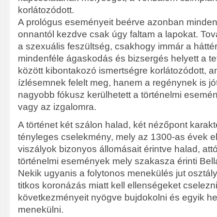
korlátozódott.
A prológus eseményeit beérve azonban minden 
onnantól kezdve csak úgy faltam a lapokat. To
a szexuális feszültség, csakhogy immár a hátté
mindenféle ágaskodás és bizsergés helyett a te
között kibontakozó ismertségre korlátozódott,
ízlésemnek felelt meg, hanem a regénynek is jót 
nagyobb fókusz kerülhetett a történelmi esemén
vagy az izgalomra.
A történet két szálon halad, két nézőpont karakte
tényleges cselekmény, mely az 1300-as évek ele
viszályok bizonyos állomásait érintve halad, att
történelmi események mely szakasza érinti Bell
Nekik ugyanis a folytonos menekülés jut osztál
titkos koronázás miatt kell ellenségeket cselez
következményeit nyögve bujdokolni és egyik hel
menekülni.