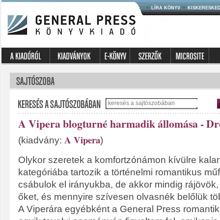
LÍRA KÖNYV
KISKERESKE
A Vipera blogturné harmadik állomása - D
A Vipera
(kiadvány:
)
Olykor szeretek a komfortzónámon kívülre kala
kategóriába tartozik a történelmi romantikus műfa
csábulok el irányukba, de akkor mindig rájövök
őket, és mennyire szívesen olvasnék belőlük tö
A Viperára egyébként a General Press romanti