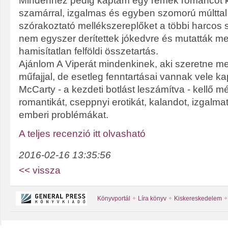
Mindehhez pedig kaptam egy remek románcot 
szamárral, izgalmas és egyben szomorú múlttal
szórakoztató mellékszereplőket a többi harcos
nem egyszer derítettek jókedvre és mutatták m
hamisítatlan felföldi összetartás.
Ajánlom A Viperát mindenkinek, aki szeretne m
műfajjal, de esetleg fenntartásai vannak vele k
McCarty - a kezdeti botlást leszámítva - kellő 
romantikát, cseppnyi erotikát, kalandot, izgalmat
emberi problémákat.
A teljes recenzió itt olvasható
2016-02-16 13:35:56
<< vissza
Könyvportál
Líra könyv
Kiskereskedelem