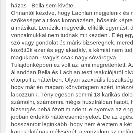
házas - Bella sem kivétel.
Onnantól kezdve, hogy Lachlan megjelenik és m
szőkeséget a titkos koronázásra, hőseink képtel
a másikat. Lenézik, megvetik, elítélik egymást,
vonzalmukkal nem tudnak mit kezdeni. Elég egy p
szó vagy gondolat és máris bizseregnek, mered
közöttük ezer és egy akadály, a kémiát nem tud
magukban - vagyis csak nagy sóvárogva.
Tulajdonképpen ez volt az, ami megrettentett. 
állandóan Bella és Lachlan testi reakciójáról o
eltörpült a háttérben. Olyan szexuális feszültség 
hogy már én magam könyörögtem azért, intézzé
lapozzunk. Ténylegesen semmi 18 karikás dolo
számolni, számomra mégis frusztrálóan hatott, 
bizsergés behálózott mindent, elnyomva az e
jobban érdeklő háttéreseményeket. De az egé
bosszantott leginkább, hogy nem éreztem a két 
kapcsolatának mélységét, a vonzalom szimplán