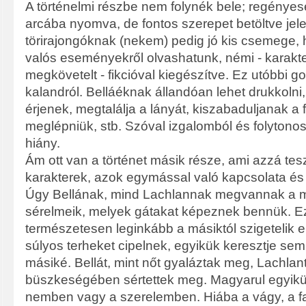
A történelmi részbe nem folynék bele; regénye
arcába nyomva, de fontos szerepet betöltve jel
törirajongóknak (nekem) pedig jó kis csemege, 
valós eseményekről olvashatunk, némi - karakte
megkövetelt - fikcióval kiegészítve. Ez utóbbi 
kalandról. Belláéknak állandóan lehet drukkoln
érjenek, megtalálja a lányát, kiszabaduljanak a 
meglépniük, stb. Szóval izgalomból és folytono
hiány.
Ám ott van a történet másik része, ami azzá tesz
karakterek, azok egymással való kapcsolata és 
Úgy Bellának, mind Lachlannak megvannak a m
sérelmeik, melyek gátakat képeznek bennük. E
természetesen leginkább a másiktól szigetelik e
súlyos terheket cipelnek, egyikük keresztje se
másiké. Bellát, mint nőt gyaláztak meg, Lachlant 
büszkeségében sértettek meg. Magyarul egyikü
nemben vagy a szerelemben. Hiába a vágy, a fa