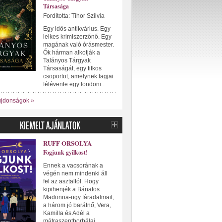
Társasága
Fordította: Tihor Szilvia
Egy idős antikvárius. Egy
lelkes krimiszerzőnő. Egy
magának való órásmester.
Ők hárman alkotják a
Talányos Tárgyak
Társaságát, egy titkos
csoportot, amelynek tagjai
félévente egy londoni...
újdonságok »
RUFF ORSOLYA
Fogjunk gyilkost!
Ennek a vacsorának a
végén nem mindenki áll
fel az asztaltól. Hogy
kipihenjék a Bánatos
Madonna-ügy fáradalmait,
a három jó barátnő, Vera,
Kamilla és Adél a
mátraszentborbálai