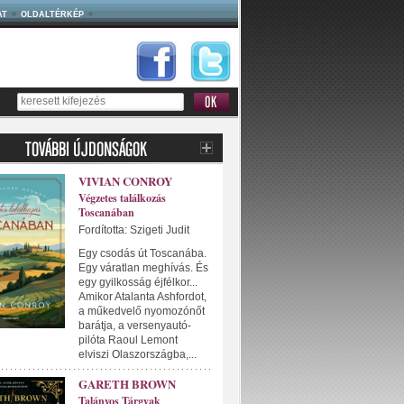
AT
OLDALTÉRKÉP
VIVIAN CONROY
Végzetes találkozás
Toscanában
Fordította: Szigeti Judit
Egy csodás út Toscanába.
Egy váratlan meghívás. És
egy gyilkosság éjfélkor...
Amikor Atalanta Ashfordot,
a műkedvelő nyomozónőt
barátja, a versenyautó-
pilóta Raoul Lemont
elviszi Olaszországba,...
GARETH BROWN
Talányos Tárgyak