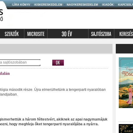
LÍRA KÖNYV
KISKERESKEDELEM
NAGYKERESKEDELEM
KIADÓK
KAPCSOL
ldalán
rilógia második része. Újra elmerülhetünk a tengerparti nyaralóban
landjaiban.
ismerhettük a három féltestvért, akiknek az apai nagymamájuk
hozni, hogy meghívja őket tengerparti nyaralójába a nyárra.