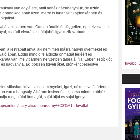
muknak van egy élete, amit nehéz hátrahagyniuk, de aztán
elgondolkodjanak azon, merre is tartanak tulajdonképpen és
olgaikat.
 válása közepén van, Carson önálló és független, épp elvesztette
nyai, családi elvárások hálójából igyekszik szabadulni.
an, a lestrapált anya, aki nem meri másra hagyni gyermekét és
 valójában. Eddig mindig feláldozta önmagát férjéért és
arata van, mely bármely helyzetben talpra állítja. Ebben segítik őt
további 
 és nagyanyja, aki bölcsen figyeli őket, időnként besegítve
es stílusban követi az eseményeket, igazi, nőknek való történetet
okon van a hangsúly. A három testvér élete, sorsa minden nőhöz
álja megtalálni önmagát, saját útját és saját igényeit.
ap/content/mary-alice-monroe-ny%C3%A1ri-fuvallat