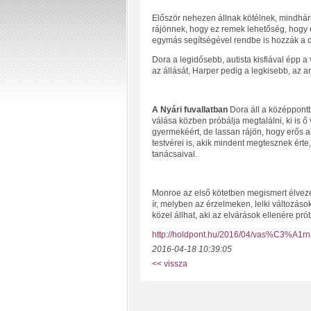
Először nehezen állnak kötélnek, mindhár
rájönnek, hogy ez remek lehetőség, hogy 
egymás segítségével rendbe is hozzák a d
Dora a legidősebb, autista kisfiával épp a
az állását, Harper pedig a legkisebb, az a
A Nyári fuvallatban
Dora áll a középpontb
válása közben próbálja megtalálni, ki is ő
gyermekéért, de lassan rájön, hogy erős ak
testvérei is, akik mindent megtesznek érte,
tanácsaival.
Monroe az első kötetben megismert élvezet
ír, melyben az érzelmeken, lelki változás
közel állhat, aki az elvárások ellenére prób
http://holdpont.hu/2016/04/vas%C3%A1rn
2016-04-18 10:39:05
<< vissza