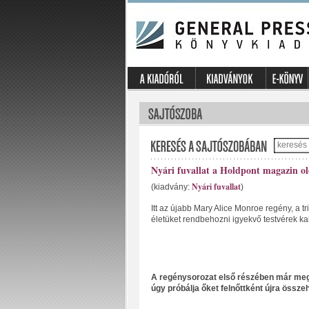
Nyári fuvallat a Holdpont magazin o
Nyári fuvallat
(kiadvány:
)
Itt az újabb Mary Alice Monroe regény, a t
életüket rendbehozni igyekvő testvérek ka
A regénysorozat első részében már meg
úgy próbálja őket felnőttként újra össze